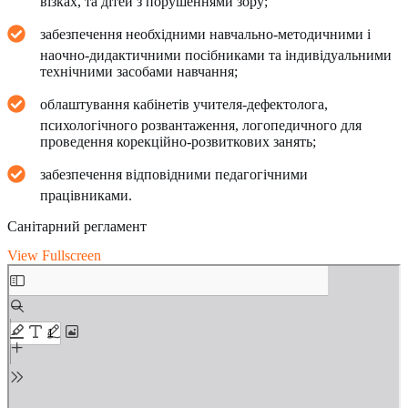
візках, та дітей з порушеннями зору;
забезпечення необхідними навчально-методичними і
наочно-дидактичними посібниками та індивідуальними
технічними засобами навчання;
облаштування кабінетів учителя-дефектолога,
психологічного розвантаження, логопедичного для
проведення корекційно-розвиткових занять;
забезпечення відповідними педагогічними
працівниками.
Санітарний регламент
View Fullscreen
Skip
to
PDF
content