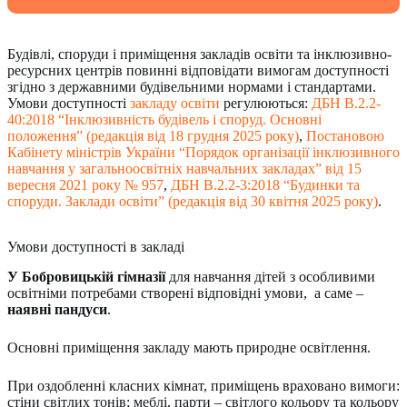
Будівлі, споруди і приміщення закладів освіти та інклюзивно-
ресурсних центрів повинні відповідати вимогам доступності
згідно з державними будівельними нормами і стандартами.
Умови доступності
закладу освіти
регулюються:
ДБН В.2.2-
40:2018 “Інклюзивність будівель і споруд. Основні
положення” (редакція від 18 грудня 2025 року)
,
Постановою
Кабінету міністрів України “Порядок організації інклюзивного
навчання у загальноосвітніх навчальних закладах” від 15
вересня 2021 року № 957
,
ДБН В.2.2-3:2018 “Будинки та
споруди. Заклади освіти” (редакція від 30 квітня 2025 року)
.
Умови доступності в закладі
У Бобровицькій гімназії
для навчання дітей з особливими
освітніми потребами створені відповідні умови, а саме –
наявні пандуси
.
Основні приміщення закладу мають природне освітлення.
При оздобленні класних кімнат, приміщень враховано вимоги:
стіни світлих тонів; меблі, парти – світлого кольору та кольору