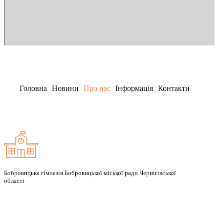
Головна
Новини
Про нас
Інформація
Контакти
Заклад
Бобровицька гімназія Бобровицької міської ради Чернігівської
області
Рубрики