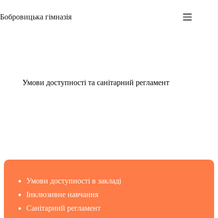
Перейти
до
Бобровицька гімназія
вмісту
Умови доступності та санітарний регламент
Умови доступності в закладі
Інклюзивне навчання
Санітарний регламент