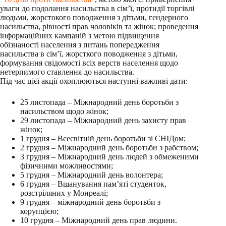
уваги до подолання насильства в сім’ї, протидії торгівлі
людьми, жорстокого поводження з дітьми, гендерного
насильства, рівності прав чоловіків та жінок; проведення
інформаційних кампаній з метою підвищення
обізнаності населення з питань попередження
насильства в сім’ї, жорсткого поводження з дітьми,
формування свідомості всіх верств населення щодо
нетерпимого ставлення до насильства.
Під час цієї акції охоплюються наступні важливі дати:
25 листопада – Міжнародний день боротьби з
насильством щодо жінок;
29 листопада – Міжнародний день захисту прав
жінок;
1 грудня – Всесвітній день боротьби зі СНІДом;
2 грудня – Міжнародний день боротьби з рабством;
3 грудня – Міжнародний день людей з обмеженими
фізичними можливостями;
5 грудня – Міжнародний день волонтера;
6 грудня – Вшанування пам’яті студенток,
розстріляних у Монреалі;
9 грудня – міжнародний день боротьби з
корупцією;
10 грудня – Міжнародний день прав людини.