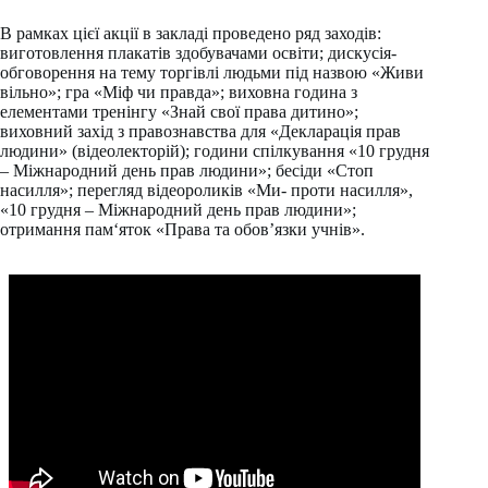
В рамках цієї акції в закладі проведено ряд заходів:
виготовлення плакатів здобувачами освіти; дискусія-
обговорення на тему торгівлі людьми під назвою «Живи
вільно»; гра «Міф чи правда»; виховна година з
елементами тренінгу «Знай свої права дитино»;
виховний захід з правознавства для «Декларація прав
людини» (відеолекторій); години спілкування «10 грудня
– Міжнародний день прав людини»; бесіди «Стоп
насилля»; перегляд відеороликів «Ми- проти насилля»,
«10 грудня – Міжнародний день прав людини»;
отримання пам‘яток «Права та обов’язки учнів».