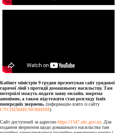
Кабінет міністрів 9 грудня презентував сайт урядової
гарячої лінії з протидії домашньому насильству. Там
потерпілі можуть подати заяву онлайн, зокрема
анонімно, а також відстежити стан розгляду їхніх
попередніх звернень.
(інформацію взято із сайту
СУСПІЛЬНЕ/НОВИНИ
)
Сайт доступний за адресою
https://1547.ukc.gov.ua
. Для
подання звернення щодо домашнього насильства там
потрібно зареєструватися (потрібна електронна пошта і