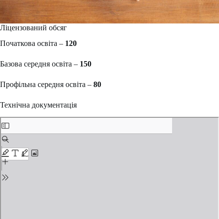
Ліцензований обсяг
Початкова освіта –
120
Базова середня освіта –
150
Профільна середня освіта –
80
Технічна документація
Skip
to
PDF
content