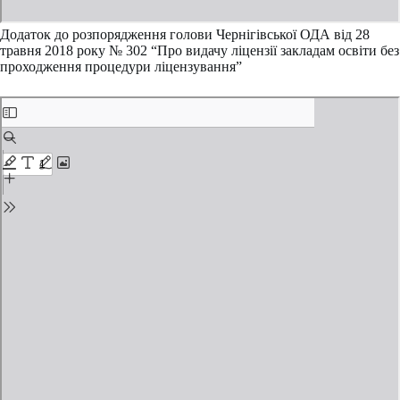
Додаток до розпорядження голови Чернігівської ОДА від 28
травня 2018 року № 302 “Про видачу ліцензії закладам освіти без
проходження процедури ліцензування”
Skip
to
PDF
content