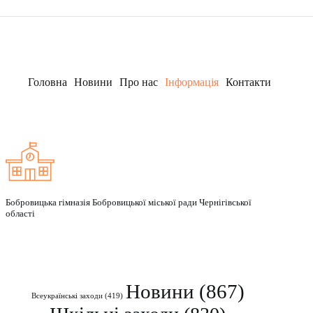
to
PDF
Завантажити у форматі
.pdf
content
Завантажити у форматі
.docx
Skip
to
Головна
Новини
Про нас
Інформація
Контакти
PDF
content
Заклад
Завантажити у форматі
.pdf
Skip
to
PDF
content
Бобровицька гімназія Бобровицької міської ради Чернігівської
області
Рубрики
Новини
(867)
Всеукраїнські заходи
(419)