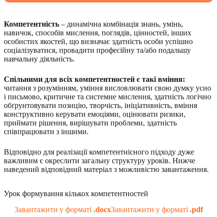
Компетентність
– динамічна комбінація знань, умінь,
навичок, способів мислення, поглядів, цінностей, інших
особистих якостей, що визначає здатність особи успішно
соціалізуватися, провадити професійну та/або подальшу
навчальну діяльність.
Спільними для всіх компетентностей є такі вміння:
читання з розумінням, уміння висловлювати свою думку усно
і письмово, критичне та системне мислення, здатність логічно
обґрунтовувати позицію, творчість, ініціативність, вміння
конструктивно керувати емоціями, оцінювати ризики,
приймати рішення, вирішувати проблеми, здатність
співпрацювати з іншими.
Відповідно для реалізації компетентнісного підходу дуже
важливим є окреслити загальну структуру уроків. Нижче
наведений відповідний матеріал з можливістю завантаження.
Урок формування кількох компетентностей
Завантажити у форматі
.docx
Завантажити у форматі
.pdf