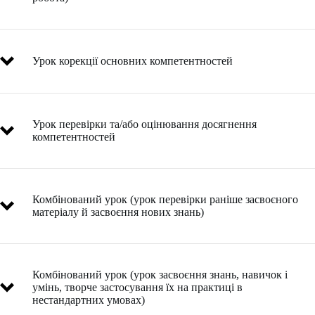
Урок корекції основних компетентностей
Завантажити у форматі
.docx
Завантажити у форматі
.pdf
Урок перевірки та/або оцінювання досягнення
Завантажити у форматі
.docx
компетентностей
Skip
to
Завантажити у форматі
.pdf
PDF
Комбінований урок (урок перевірки раніше засвоєного
content
Завантажити у форматі
.docx
матеріалу й засвоєння нових знань)
Skip
to
PDF
Завантажити у форматі
.pdf
content
Комбінований урок (урок засвоєння знань, навичок і
Завантажити у форматі
.docx
умінь, творче застосування їх на практиці в
нестандартних умовах)
Skip