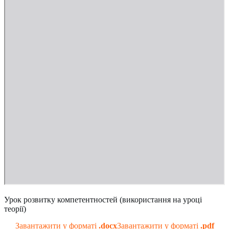
Урок розвитку компетентностей (використання на уроці
теорії)
Завантажити у форматі
.docx
Завантажити у форматі
.pdf