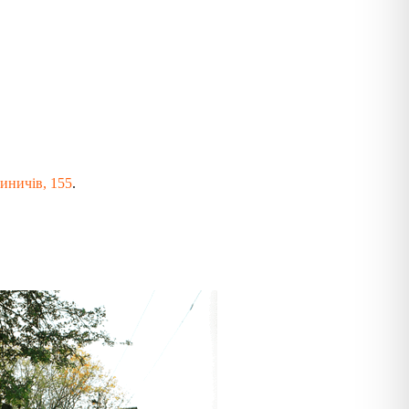
риничів, 155
.