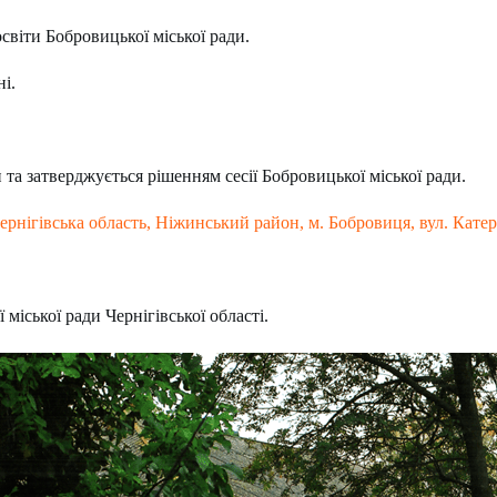
освіти Бобровицької міської ради.
і.
та затверджується рішенням сесії Бобровицької міської ради.
ернігівська область, Ніжинський район, м. Бобровиця, вул. Кате
міської ради Чернігівської області.