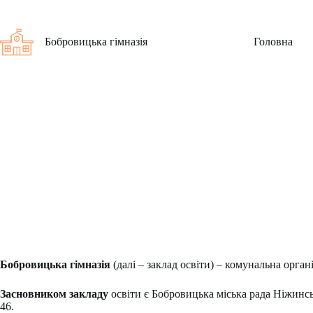
Перейти
до
вмісту
Бобровицька гімназія
Головна
Бобровицька гімназія
(далі – заклад освіти) – комунальна органі
Засновником закладу
освіти є Бобровицька міська рада Ніжинськ
46.