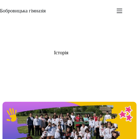
Перейти
до
Бобровицька гімназія
вмісту
Історія