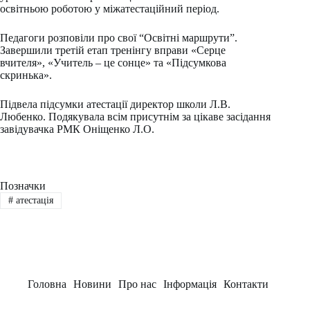
освітньою роботою у міжатестаційний період.
Педагоги розповіли про свої “Освітні маршрути”.
Завершили третій етап тренінгу вправи «Серце
вчителя», «Учитель – це сонце» та «Підсумкова
скринька».
Підвела підсумки атестації директор школи Л.В.
Любенко. Подякувала всім присутнім за цікаве засідання
завідувачка РМК Оніщенко Л.О.
Позначки
#
атестація
Головна
Новини
Про нас
Інформація
Контакти
Заклад