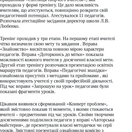
проходила у формі тренінгу. Це дало можливість
вчителям, що атестуються, повноцінно розкрити свій
педагогічний потенціал. Атестувалося 11 педагогів.
Розпочала атестаційне засідання директор школи Л.В.
Любенко.
Тренінг проходив у три етапи. На першому етапі вчителі
чітко визначили свою мету та завдання . Вправа
«Знайомство» висвітлила повною мірою характери
педагогів. Вправа «Доторкнись до мітки» показала
можливості кожного вчителя у досягненні власної мети.
Другий етап тренінгу розпочався презентацією освітніх
маршрутів педагогів. Вправа «Педагогічні знахідки»
ознайомила присутніх з методами та прийомами , які
використовують учителі у своїй професійній діяльності.
Під час вправи «Запрошую на урок» педагогами були
показані фрагменти уроків.
Цікавим виявився сформований «Конверт проблем»,
який змістовно показав ті моменти, з якими стикаються
вчителі – предметними під час уроків. Своїми творчими
досягненнями поділилися педагоги у вправі «Авторська
майстерня», де презентували власні методички чи серії
уроків. Змістовні презентації ознайомили комісію з