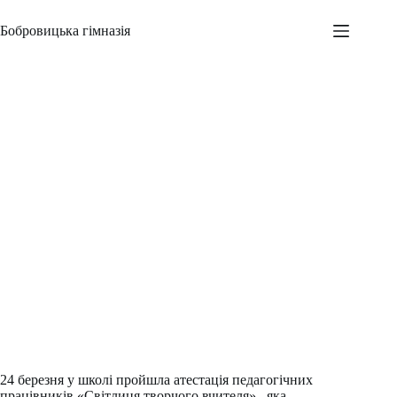
Перейти
до
Бобровицька гімназія
вмісту
Атестація-2015
Адміністратор
26.03.2015
Шкільні заходи
,
Новини
24 березня у школі пройшла атестація педагогічних
працівників «Світлиця творчого вчителя»., яка