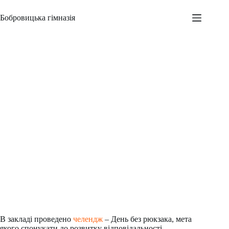
Перейти
до
Бобровицька гімназія
вмісту
День без рюкзака
Адміністратор
28.04.2023
Новини
,
Шкільні заходи
В закладі проведено
челендж
– День без рюкзака, мета
якого спонукати до розвитку відповідальності,