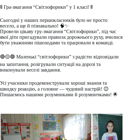
🚦 Гра-змагання “Світлофорики” у 1 класі! 🚦
Сьогодні у наших першокласників було не просто
весело, а ще й пізнавально! 🧠✨
Провели цікаву гру-змагання “Світлофорики”, під час
якої діти пригадували правила дорожнього руху, вчилися
бути уважними пішоходами та працювали в команді.
🔴🟡🟢 Маленькі “світлофорики” з радістю відповідали
на запитання, розігрували ситуації на дорозі та
виконували веселі завдання.
Усі учасники продемонстрували хороші знання та
швидку реакцію, а головне — чудовий настрій! 😊
Пишаємось нашими розумниками й розумничками! 🌟