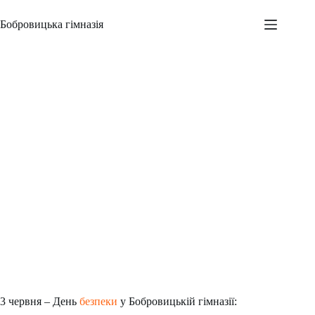
Перейти
до
Бобровицька гімназія
вмісту
День безпеки. Початкова ланка
Адміністратор
03.06.2025
Новини
,
Шкільні заходи
3 червня – День
безпеки
у Бобровицькій гімназії: