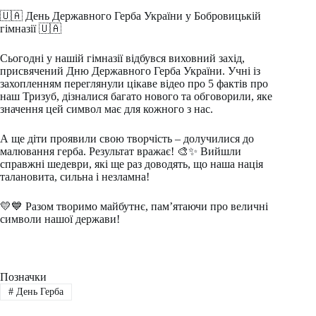
🇺🇦 День Державного Герба України у Бобровицькій
гімназії 🇺🇦
Сьогодні у нашій гімназії відбувся виховний захід,
присвячений Дню Державного Герба України. Учні із
захопленням переглянули цікаве відео про 5 фактів про
наш Тризуб, дізналися багато нового та обговорили, яке
значення цей символ має для кожного з нас.
А ще діти проявили свою творчість – долучилися до
малювання герба. Результат вражає! 🎨✨ Вийшли
справжні шедеври, які ще раз доводять, що наша нація
талановита, сильна і незламна!
💛💙 Разом творимо майбутнє, пам’ятаючи про величні
символи нашої держави!
Позначки
#
День Герба