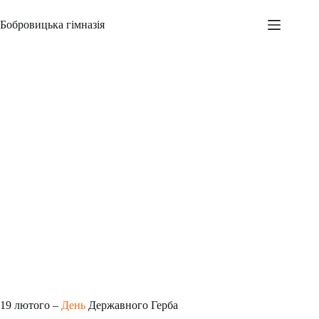
Перейти
до
Бобровицька гімназія
вмісту
День Державного Герба
Адміністратор
19.02.2025
Новини
,
Всеукраїнські заходи
,
Шкільні заходи
19 лютого –
День
Державного Герба