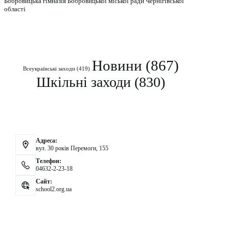
Бобровицька гімназія Бобровицької міської ради Чернігівської
області
Рубрики
Новини
(867)
Всеукраїнські заходи
(419)
Шкільні заходи
(830)
Контакти
Адреса:
вул. 30 років Перемоги, 155
Телефон:
04632-2-23-18
Сайт:
school2.org.ua
Аналітика