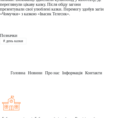
переглянули цікаву казку. Після обіду загони
презентували свої улюблені казки. Перемогу здобув загін
«Чомучки» з казкою «Івасик Телесик».
Позначки
#
день казки
Головна
Новини
Про нас
Інформація
Контакти
Заклад