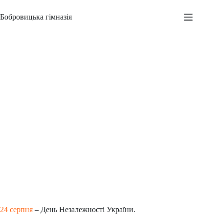
Перейти
до
Бобровицька гімназія
вмісту
ДЕНЬ НЕЗАЛЕЖНОСТІ УКРАЇНИ
Адміністратор
23.08.2022
Новини
,
Всеукраїнські заходи
,
Шкільні заходи
24 серпня
– День Незалежності України.