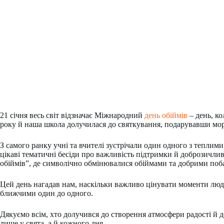
21 січня весь світ відзначає Міжнародний
день обіймів
– день, к
року й наша школа долучилася до святкування, подарувавши мор
З самого ранку учні та вчителі зустрічали один одного з тепли
цікаві тематичні бесіди про важливість підтримки й доброзичливо
обіймів”, де символічно обмінювалися обіймами та добрими по
Цей день нагадав нам, наскільки важливо цінувати моменти людс
ближчими один до одного.
Дякуємо всім, хто долучився до створення атмосфери радості й 
лише у свята, а й кожного дня.