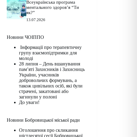
Всеукраїнська програма
ментального здоров’я “Ти
як?”
13.07.2026
Новини ЧОІППО
Інформації про терапевтичну
групу взаємопідтримки для
молоді
28 липня – День вшанування
пам’яті Захисників і Захисниць
України, учасників
добровольчих формувань, а
також цивільних осіб, які були
страчені, закатовані або
загинули у полоні
До уваги!
Новини Бобровицької міської ради
Оголошення про скликання
шістдесятої сесії Бобровицької