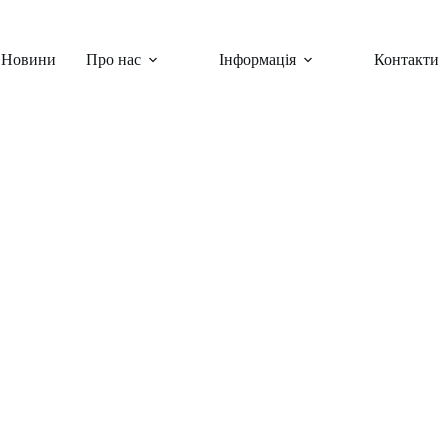
Новини
Про нас
Інформація
Контакти
раїнські заходи
,
Шкільні заходи