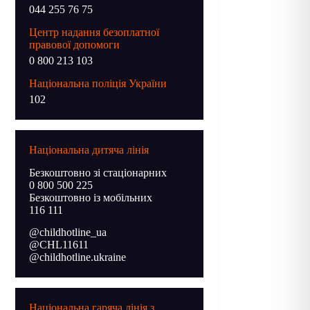
044 255 76 75
Центр надання безоплатної
правової допомоги
0 800 213 103
Національна поліція України
102
Національна дитяча лінія
Безкоштовно зі стаціонарних
0 800 500 225
Безкоштовно із мобільних
116 111
@childhotline_ua
@CHL11611
@childhotline.ukraine
Національна гаряча лінія з