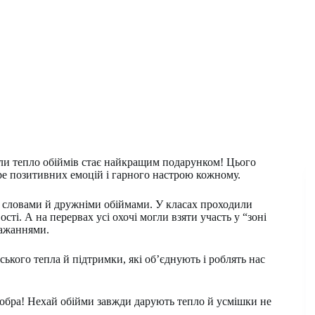
оли тепло обіймів стає найкращим подарунком! Цього
е позитивних емоцій і гарного настрою кожному.
ми словами й дружніми обіймами. У класах проходили
сті. А на перервах усі охочі могли взяти участь у “зоні
бажаннями.
ького тепла й підтримки, які об’єднують і роблять нас
добра! Нехай обійми завжди дарують тепло й усмішки не