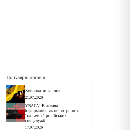
Популярні дописи
Хвилина мовчання
21.07.2026
УВАГА! Важлива
інформація: як не потрапити
“на гачок” російських
спецслужб
17.07.2026