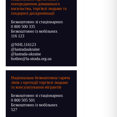
попередження домашнього
насильства, торгівлі людьми та
ґендерної дискримінації
Безкоштовно зі стаціонарних
0 800 500 335
Безкоштовно із мобільних
116 123
@NHL116123
@lastradaukraine
@lastrada-ukraine
hotline@la-strada.org.ua
Національна безкоштовна гаряча
лінія з протидії торгівлі людьми
та консультування мігрантів
Безкоштовно зі стаціонарних
0 800 505 501
Безкоштовно із мобільних
527