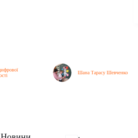
цифрової
Шана Тарасу Шевченко
ості
Контакти
Новини