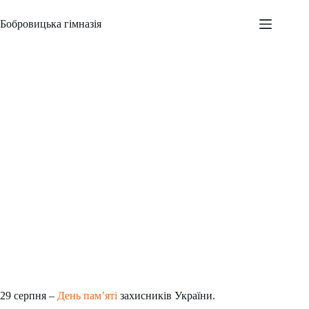
Перейти
до
Бобровицька гімназія
вмісту
День пам’яті захисників України
Адміністратор
29.08.2022
Новини
,
Всеукраїнські заходи
,
Шкільні заходи
29 серпня –
День пам’яті
захисників України.