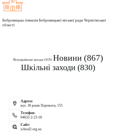
Бобровицька гімназія Бобровицької міської ради Чернігівської
області
Рубрики
Новини
(867)
Всеукраїнські заходи
(419)
Шкільні заходи
(830)
Контакти
Адреса:
вул. 30 років Перемоги, 155
Телефон:
04632-2-23-18
Сайт:
school2.org.ua