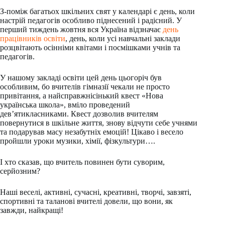
З-поміж багатьох шкільних свят у календарі є день, коли
настрій педагогів особливо піднесений і радісний. У
перший тиждень жовтня вся Україна відзначає
день
працівників освіти
, день, коли усі навчальні заклади
розцвітають осінніми квітами і посмішками учнів та
педагогів.
У нашому закладі освіти цей день цьогоріч був
особливим, бо вчителів гімназії чекали не просто
привітання, а найсправжнісінький квест «Нова
українська школа», вміло проведений
дев’ятикласниками. Квест дозволив вчителям
повернутися в шкільне життя, знову відчути себе учнями
та подарував масу незабутніх емоцій! Цікаво і весело
пройшли уроки музики, хімії, фізкультури….
І хто сказав, що вчитель повинен бути суворим,
серйозним?
Наші веселі, активні, сучасні, креативні, творчі, завзяті,
спортивні та таланові вчителі довели, що вони, як
завжди, найкращі!