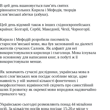
В цей день вшановується пам’ять святих
рівноапостольних Кирила і Мефодія, творців
слов’янської абетки (азбуки).
Цей день відомий також в інших східноєвропейських
країнах: Болгарії, Сербії, Македонії, Чехії, Чорногорії.
Кирило і Мефодій розробили писемність
старослов’янської мови, яка був заснований на діалекті
жителів сучасних Салонік. Як алфавіт для неї
використовувалися кирилиця і глаголиця. Мова існувала
в основному для написання книг, в побуті ж її
використовували менше.
Як зазначають сучасні дослідники, українська мова в
колі слов’янських мов посідає особливе місце, адже
наявність у ній значної кількості фонетичних і
морфологічних відмінностей свідчить про самостійний
шлях її розвитку як окремої мови впродовж надзвичай­но
тривалого часу.
Українською сьогодні розмовляють понад 44 мільйони
осіб. За кількістю носіїв вона посідає 15-20-е місце у