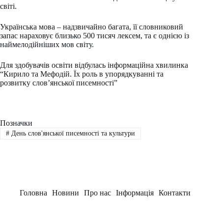
світі.
Українська мова – надзвичайно багата, її словниковий
запас нараховує близько 500 тисяч лексем, та є однією із
наймелодійніших мов світу.
Для здобувачів освіти відбулась інформаційна хвилинка
“Кирило та Мефодій. Їх роль в упорядкуванні та
розвитку слов’янської писемності”
Позначки
#
День слов'янської писемності та культури
Головна
Новини
Про нас
Інформація
Контакти
Заклад