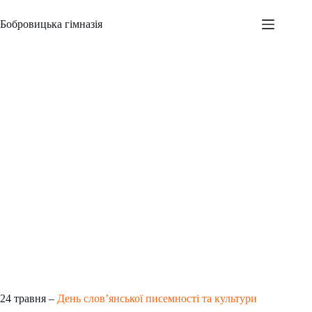
Перейти
до
Бобровицька гімназія
вмісту
День слов’янської писемності та культури
Адміністратор
24.05.2023
Новини
,
Всеукраїнські заходи
,
Шкільні заходи
24 травня –
День слов’янської писемності та культури