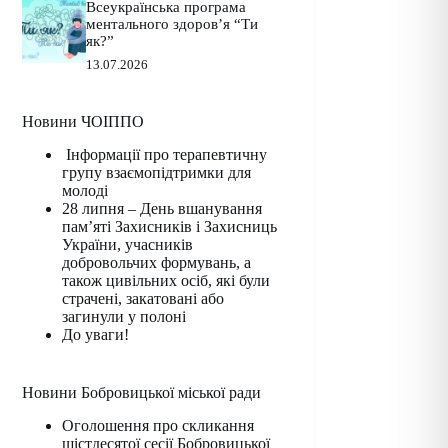
Всеукраїнська програма
ментального здоров’я “Ти
як?”
13.07.2026
Новини ЧОІППО
Інформації про терапевтичну
групу взаємопідтримки для
молоді
28 липня – День вшанування
пам’яті Захисників і Захисниць
України, учасників
добровольчих формувань, а
також цивільних осіб, які були
страчені, закатовані або
загинули у полоні
До уваги!
Новини Бобровицької міської ради
Оголошення про скликання
шістдесятої сесії Бобровицької