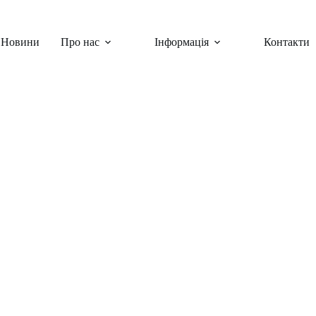
Новини
Про нас
Інформація
Контакти
ини
,
Шкільні заходи