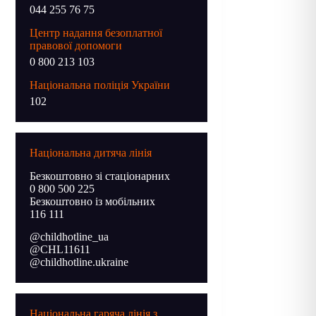
044 255 76 75
Центр надання безоплатної
правової допомоги
0 800 213 103
Національна поліція України
102
Національна дитяча лінія
Безкоштовно зі стаціонарних
0 800 500 225
Безкоштовно із мобільних
116 111
@childhotline_ua
@CHL11611
@childhotline.ukraine
Національна гаряча лінія з