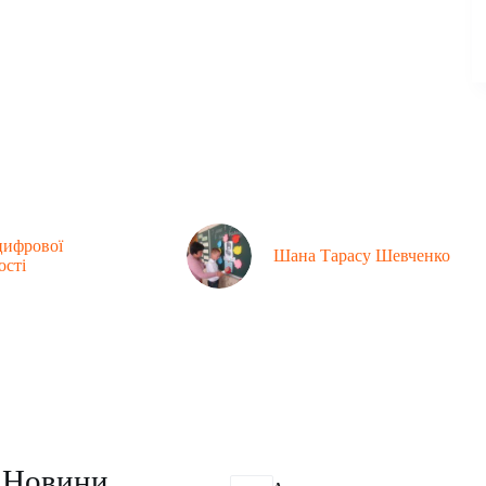
цифрової
Шана Тарасу Шевченко
ості
Контакти
Новини