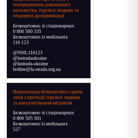
попередження домашнього
насильства, торгівлі людьми та
ґендерної дискримінації
Безкоштовно зі стаціонарних
0 800 500 335
Безкоштовно із мобільних
116 123
@NHL116123
@lastradaukraine
@lastrada-ukraine
hotline@la-strada.org.ua
Національна безкоштовна гаряча
лінія з протидії торгівлі людьми
та консультування мігрантів
Безкоштовно зі стаціонарних
0 800 505 501
Безкоштовно із мобільних
527