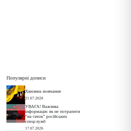
Популярні дописи
Хвилина мовчання
21.07.2026
УВАГА! Важлива
інформація: як не потрапити
“на гачок” російських
спецслужб
17.07.2026