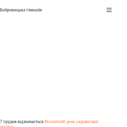
Перейти
до
Бобровицька гімназія
вмісту
День української хустки
Адміністратор
06.12.2022
Новини
,
Всеукраїнські заходи
,
Шкільні заходи
7 грудня відзначається
Всесвітній день української
хустки
.