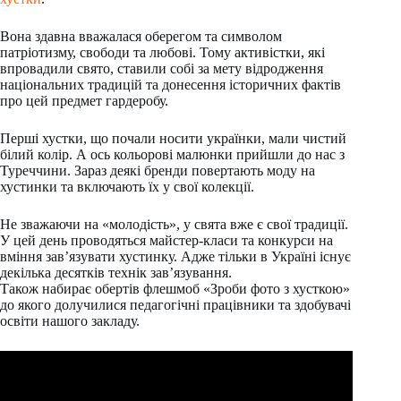
Вона здавна вважалася оберегом та символом
патріотизму, свободи та любові. Тому активістки, які
впровадили свято, ставили собі за мету відродження
національних традицій та донесення історичних фактів
про цей предмет гардеробу.
Перші хустки, що почали носити українки, мали чистий
білий колір. А ось кольорові малюнки прийшли до нас з
Туреччини. Зараз деякі бренди повертають моду на
хустинки та включають їх у свої колекції.
Не зважаючи на «молодість», у свята вже є свої традиції.
У цей день проводяться майстер-класи та конкурси на
вміння зав’язувати хустинку. Адже тільки в Україні існує
декілька десятків технік зав’язування.
Також набирає обертів флешмоб «Зроби фото з хусткою»
до якого долучилися педагогічні працівники та здобувачі
освіти нашого закладу.