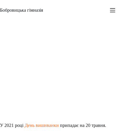
Перейти
до
Бобровицька гімназія
вмісту
День української вишиванки
Адміністратор
20.05.2021
Новини
,
Всеукраїнські заходи
,
Шкільні заходи
У 2021 році
День вишиванки
припадає на 20 травня.