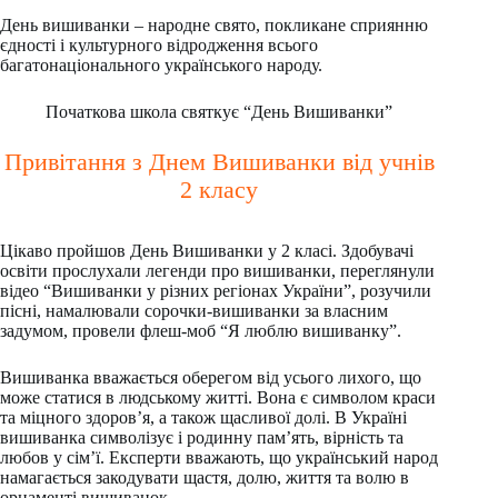
День вишиванки – народне свято, покликане сприянню
єдності і культурного відродження всього
багатонаціонального українського народу.
Початкова школа святкує “День Вишиванки”
Привітання з Днем Вишиванки від учнів
2 класу
Цікаво пройшов День Вишиванки у 2 класі. Здобувачі
освіти прослухали легенди про вишиванки, переглянули
відео “Вишиванки у різних регіонах України”, розучили
пісні, намалювали сорочки-вишиванки за власним
задумом, провели флеш-моб “Я люблю вишиванку”.
Вишиванка вважається оберегом від усього лихого, що
може статися в людському житті. Вона є символом краси
та міцного здоров’я, а також щасливої долі. В Україні
вишиванка символізує і родинну пам’ять, вірність та
любов у сім’ї. Експерти вважають, що український народ
намагається закодувати щастя, долю, життя та волю в
орнаменті вишиванок.