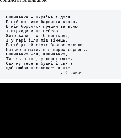
Вишиванка – Вкраїна і доля.

В ній не лише барвиста краса.

В ній боролися предки за волю

І відходили на небеса.

Жито жали і хліб випікали,

І у парі ішли під вінець.

В ній дітей своїх благасловляли

Батько й мати, від щирих сердець.

Вишиванко моя, вишиванко,

Ти- як пісня, у серці моїм.

Одягну тебе в будні і свята,

Щоб любов поселилася в нім.

                     Т. Строкач