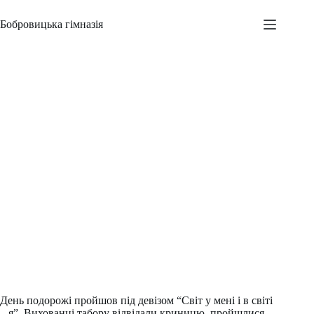
Перейти
до
Бобровицька гімназія
вмісту
День веселих подорожей
Адміністратор
11.06.2015
Новини
,
Шкільні заходи
День подорожі пройшов під девізом “Світ у мені і в світі
– я”. Вихованці табору відвідали криницю, пройшлися