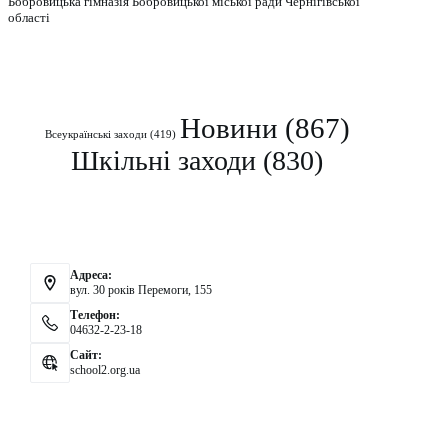
Бобровицька гімназія Бобровицької міської ради Чернігівської
області
Рубрики
Новини
(867)
Всеукраїнські заходи
(419)
Шкільні заходи
(830)
Контакти
Адреса:
вул. 30 років Перемоги, 155
Телефон:
04632-2-23-18
Сайт:
school2.org.ua
Аналітика