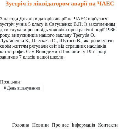
Зустріч із ліквідатором аварії на ЧАЕС
З нагоди Дня ліквідаторів аварії на ЧАЕС відбулася
зустріч учнів 5 класу із Євтушенко В.П. Із захопленням
діти слухали розповідь чоловіка про трагічні події 1986
року, випускників нашого закладу Трегуба О.,
Лук’яненка Б., Плескача О., Шутого В., які ризикуючи
своїм життям рятували світ від страшних наслідків
катастрофи. Сам Володимир Павлович у 1951 році
закінчив 7 класів нашої школи.
Позначки
#
День вшанування
Головна
Новини
Про нас
Інформація
Контакти
Заклад