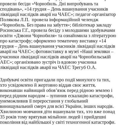
провели бесіди «Чорнобиль. Дні випробувань та
сподівань», «14 грудня – День вшанування учасників
ліквідації наслідків аварії на ЧАЕС»; педагог-організатор
Полякова Л.П. провела інформаційний челендж
«Чорнобиль. Без права на забуття»; бібліотекар закладу
Росинська Г.Г., провела бесіду з молодшими здобувачами
освіти «Дзвони Чорнобиля» та ознайомила з літературою
про катастрофу; оформлено тематичну виставку «14
грудня – День вшанування учасників ліквідації наслідків
аварії на ЧАЕС»; фотовиставку в музеї «Наші земляки –
учасники ліквідації наслідків аварії на Чорнобильській
АЕС»; організовано зустріч із вдовою учасника
ліквідації наслідків аварії на ЧАЕС Трегуб О.А.
Здобувачі освіти пригадали про події минулого та тих,
хто усвідомлено й жертовно віддав своє життя,
виконавши найвищий обов’язок перед рідною землею і
перед рідним народом – зупинив ескалацію катастрофи,
унеможливив її переростання у глобальний
винищувальний смерч для всієї України, інших народів.
Хвилиною мовчання діти вшанували тих, хто вже понад
35 років тому врятував мільйони людей і прийдешні
покоління від найбільшої у світі техногенної катастрофи.