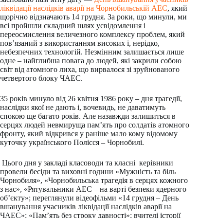
ліквідації наслідків аварії на Чорнобильській АЕС
, який
щорічно відзначають 14 грудня. За роки, що минули, ми
всі пройшли складний шлях усвідомлення і
переосмислення величезного комплексу проблем, який
пов’язаний з використанням високих і, нерідко,
небезпечних технологій. Незмінним залишається лише
одне – найглибша повага до людей, які закрили собою
світ від атомного лиха, що вирвалося зі зруйнованого
четвертого блоку ЧАЕС.
35 років минуло від 26 квітня 1986 року – дня трагедії,
наслідки якої не дають і, вочевидь, не даватимуть
спокою ще багато років. Але назавжди залишиться в
серцях людей невмируща пам’ять про солдатів атомного
фронту, який відкрився у раніше мало кому відомому
куточку українського Полісся – Чорнобилі.
Цього дня у закладі класоводи та класні керівники
провели бесіди та виховні години «Мужність та біль
Чорнобиля», «Чорнобильська трагедія в серцях кожного
з нас», «Рятувальники АЕС – на варті безпеки ядерного
об’єкту»; переглянули відеофільми «14 грудня – День
вшанування учасників ліквідації наслідків аварії на
ЧАЕС»; «Пам’ять без строку давності»; вчителі історії