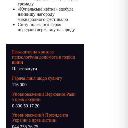
громаду
«Купальська квітка» здобула
найвищу нагороду
міжнародного фестивалю
Сину полеглого Героя
передано державну нагороду
Безкоштовна кризова
психологічна допомога в період
війни
Переглянути
Гаряча лінія щодо булінгу
116 000
Уповноважений Верховної Ради
з прав людини
0 800 50 17 20
Уповноважений Президента
України з прав дитини
044 255 76 75