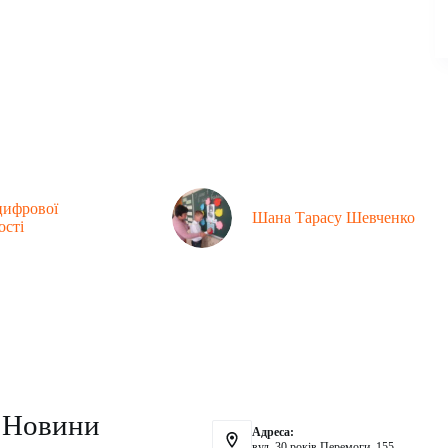
цифрової
Шана Тарасу Шевченко
ості
Контакти
Новини
Адреса:
вул. 30 років Перемоги, 155