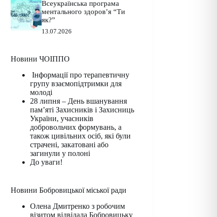
Всеукраїнська програма
ментального здоров’я “Ти
як?”
13.07.2026
Новини ЧОІППО
Інформації про терапевтичну
групу взаємопідтримки для
молоді
28 липня – День вшанування
пам’яті Захисників і Захисниць
України, учасників
добровольчих формувань, а
також цивільних осіб, які були
страчені, закатовані або
загинули у полоні
До уваги!
Новини Бобровицької міської ради
Олена Дмитренко з робочим
візитом відвідала Бобровицьку