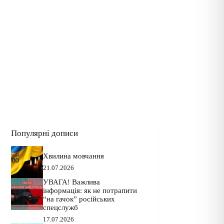
Популярні дописи
Хвилина мовчання
21.07.2026
УВАГА! Важлива
інформація: як не потрапити
“на гачок” російських
спецслужб
17.07.2026