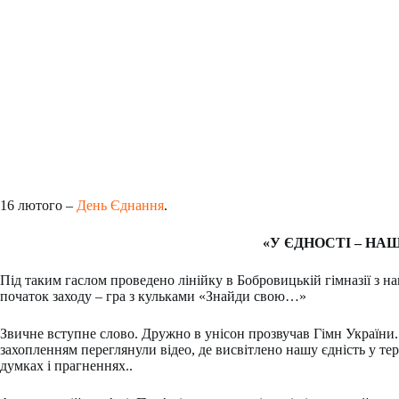
16 лютого –
День Єднання
.
«У ЄДНОСТІ – НАШ
Під таким гаслом проведено лінійку в Бобровицькій гімназії з
початок заходу – гра з кульками «Знайди свою…»
Звичне вступне слово. Дружно в унісон прозвучав Гімн України. А
захопленням переглянули відео, де висвітлено нашу єдність у тери
думках і прагненнях..