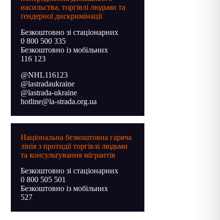
насильства, торгівлі людьми та
ґендерної дискримінації
Безкоштовно зі стаціонарних
0 800 500 335
Безкоштовно із мобільних
116 123
@NHL116123
@lastradaukraine
@lastrada-ukraine
hotline@la-strada.org.ua
Національна безкоштовна гаряча
лінія з протидії торгівлі людьми
та консультування мігрантів
Безкоштовно зі стаціонарних
0 800 505 501
Безкоштовно із мобільних
527