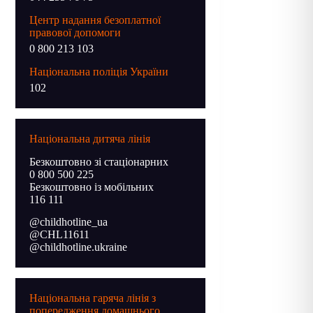
Центр надання безоплатної
правової допомоги
0 800 213 103
Національна поліція України
102
Національна дитяча лінія
Безкоштовно зі стаціонарних
0 800 500 225
Безкоштовно із мобільних
116 111
@childhotline_ua
@CHL11611
@childhotline.ukraine
Національна гаряча лінія з
попередження домашнього