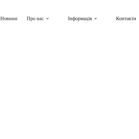
Новини
Про нас
Інформація
Контакти
раїнські заходи
,
Шкільні заходи