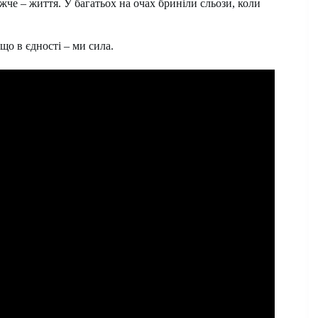
ожче – життя. У багатьох на очах бриніли сльози, коли
що в єдності – ми сила.