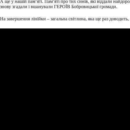
А ще у нашій пам’яті. Пам’яті про тих синів, які віддали найдор
знову згадали і вшанували ГЕРОЇВ Бобровицької громади.
На завершення лінійки – загальна світлина, яка ще раз доводить, 