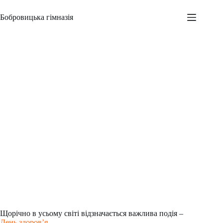
Перейти
до
Бобровицька гімназія
вмісту
День здоров’я
Адміністратор
07.04.2023
Новини
,
Всеукраїнські заходи
,
Шкільні заходи
Щорічно в усьому світі відзначається важлива подія –
День здоров’я
.