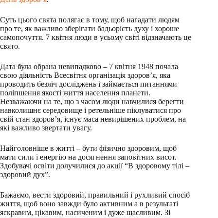
Суть цього свята полягає в тому, щоб нагадати людям
про те, як важливо зберігати бадьорість духу і хороше
самопочуття. 7 квітня люди в усьому світі відзначають це
свято.
Дата була обрана невипадково – 7 квітня 1948 почала
свою діяльність Всесвітня організація здоров’я, яка
проводить безліч досліджень і займається питаннями
поліпшення якості життя населення планети.
Незважаючи на те, що з часом люди навчилися берегти
навколишнє середовище і ретельніше піклуватися про
свій стан здоров’я, існує маса невирішених проблем, на
які важливо звертати увагу.
Найголовніше в житті – бути фізично здоровим, щоб
мати сили і енергію на досягнення заповітних висот.
Здобувачі освіти долучилися до акції “В здоровому тілі –
здоровий дух”.
Бажаємо, вести здоровий, правильний і рухливий спосіб
життя, щоб воно завжди було активним а в результаті
яскравим, цікавим, насиченим і дуже щасливим. Зі