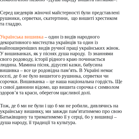
Серед шедеврів жіночої майстерності були представлені
рушники, серветки, скатертини, що вишиті хрестиком
та гладдю.
Українська вишивка
– один із видів народного
декоративного мистецтва українців та один із
найпоширеніших видів ручної праці українських жінок.
У вишиванках, як у піснях душа народу. Із знаннями
свого родоводу, історії рідного краю починається
людина. Мамина пісня, дідусеві казки, бабусина
вишивка – все це родовідна пам’ять. В Україні немає
оселі, де б не було вишитого рушника, серветки чи
сорочки. Вишиванка – це наша національна гордість. Ще
з сивої давнини відомо, що вишита сорочка є символом
здоров’я та краси, оберегом щасливої долі.
Тож, де б ми не були і що б ми не робили, дивлячись на
українську вишивку, ми завжди пам’ятатимемо про свою
Батьківщину та триматимемо її у серці, бо у вишивці –
душа народу, її традиції та культура.