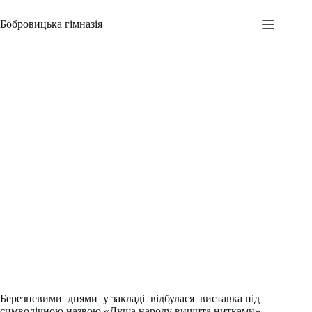
Перейти
до
Бобровицька гімназія
вмісту
Душа народу вишита нитками
Адміністратор
09.03.2021
Новини
,
Шкільні заходи
Березневими днями у закладі відбулася виставка під
символічною назвою «Душа народу вишита нитками».