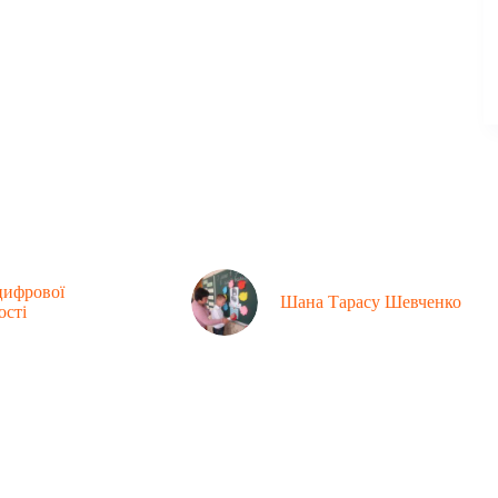
цифрової
Шана Тарасу Шевченко
ості
Контакти