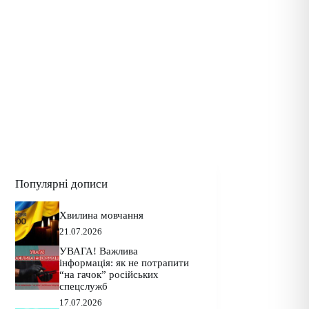
Популярні дописи
Хвилина мовчання
21.07.2026
УВАГА! Важлива
інформація: як не потрапити
“на гачок” російських
спецслужб
17.07.2026