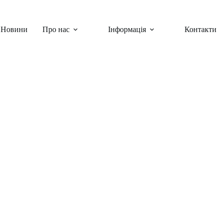
Новини
Про нас
Інформація
Контакти
ини
,
Шкільні заходи