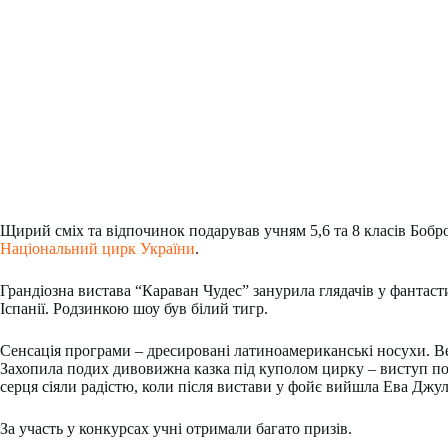
Щирий сміх та відпочинок подарував учням 5,6 та 8 класів Бобр
Національний цирк України
.
Грандіозна вистава “Караван Чудес” занурила глядачів у фантасти
Іспанії. Родзинкою шоу був білий тигр.
Сенсація програми – дресировані латиноамериканські носухи. В
Захопила подих дивовижна казка під куполом цирку – виступ повіт
серця сіяли радістю, коли після вистави у фойє вийшла Ева Джул
За участь у конкурсах учні отримали багато призів.