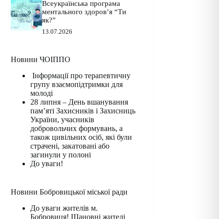
Всеукраїнська програма
ментального здоров’я “Ти
як?”
13.07.2026
Новини ЧОІППО
Інформації про терапевтичну
групу взаємопідтримки для
молоді
28 липня – День вшанування
пам’яті Захисників і Захисниць
України, учасників
добровольчих формувань, а
також цивільних осіб, які були
страчені, закатовані або
загинули у полоні
До уваги!
Новини Бобровицької міської ради
До уваги жителів м.
Бобровиця! Шановні жителі