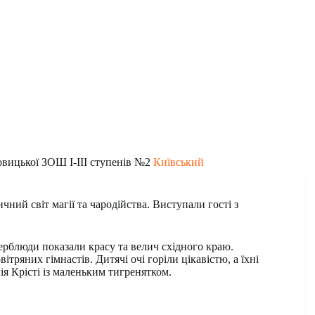
овицької ЗОШ І-ІІІ ступенів №2
Київський
чний світ магії та чародійства. Виступали гості з
ерблюди показали красу та велич східного краю.
ряних гімнастів. Дитячі очі горіли цікавістю, а їхні
ія Крісті із маленьким тигренятком.