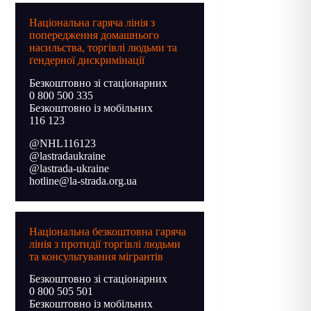
Національна гаряча лінія з
попередження домашнього
насильства, торгівлі людьми та
ґендерної дискримінації
Безкоштовно зі стаціонарних
0 800 500 335
Безкоштовно із мобільних
116 123
@NHL116123
@lastradaukraine
@lastrada-ukraine
hotline@la-strada.org.ua
Національна безкоштовна гаряча
лінія з протидії торгівлі людьми
та консультування мігрантів
Безкоштовно зі стаціонарних
0 800 505 501
Безкоштовно із мобільних