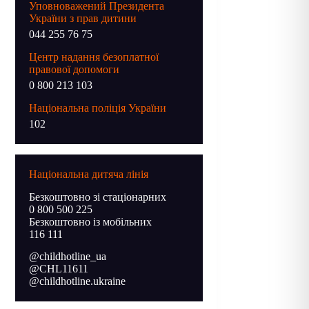
Уповноважений Президента
України з прав дитини
044 255 76 75
Центр надання безоплатної
правової допомоги
0 800 213 103
Національна поліція України
102
Національна дитяча лінія
Безкоштовно зі стаціонарних
0 800 500 225
Безкоштовно із мобільних
116 111
@childhotline_ua
@CHL11611
@childhotline.ukraine