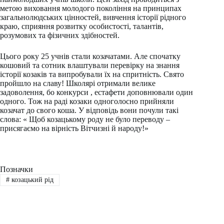
метою виховання молодого покоління на принципах
загальнолюдських цінностей, вивчення історії рідного
краю, сприяння розвитку особистості, талантів,
розумових та фізичних здібностей.
Цього року 25 учнів стали козачатами. Але спочатку
кошовий та сотник влаштували перевірку на знання
історії козаків та випробували їх на спритність. Свято
пройшло на славу! Школярі отримали велике
задоволення, бо конкурси , естафети доповнювали один
одного. Тож на раді козаки одноголосно прийняли
козачат до свого коша. У відповідь вони почули такі
слова: « Щоб козацькому роду не було переводу –
присягаємо на вірність Вітчизні й народу!»
Позначки
#
козацький рід