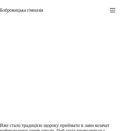
Перейти
до
Бобровицька гімназія
вмісту
Козацькому роду – нема переводу!
Адміністратор
25.11.2015
Новини
,
Шкільні заходи
Вже стало традицією щороку приймати в лави козачат
наймолодших учнів школи. Цей захід проводиться з