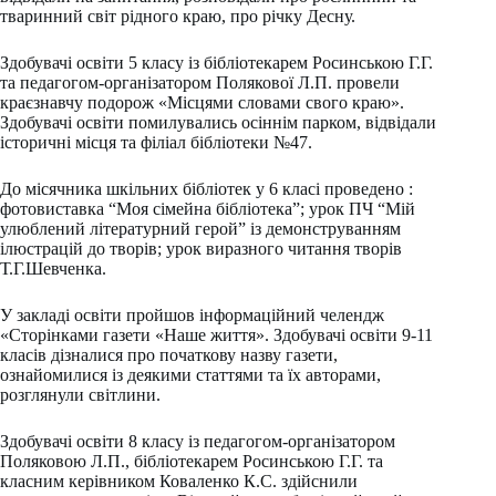
тваринний світ рідного краю, про річку Десну.
Здобувачі освіти 5 класу із бібліотекарем Росинською Г.Г.
та педагогом-організатором Полякової Л.П. провели
краєзнавчу подорож «Місцями словами свого краю».
Здобувачі освіти помилувались осіннім парком, відвідали
історичні місця та філіал бібліотеки №47.
До місячника шкільних бібліотек у 6 класі проведено :
фотовиставка “Моя сімейна бібліотека”; урок ПЧ “Мій
улюблений літературний герой” із демонструванням
ілюстрацій до творів; урок виразного читання творів
Т.Г.Шевченка.
У закладі освіти пройшов інформаційний челендж
«Сторінками газети «Наше життя». Здобувачі освіти 9-11
класів дізналися про початкову назву газети,
ознайомилися із деякими статтями та їх авторами,
розглянули світлини.
Здобувачі освіти 8 класу із педагогом-організатором
Поляковою Л.П., бібліотекарем Росинською Г.Г. та
класним керівником Коваленко К.С. здійснили