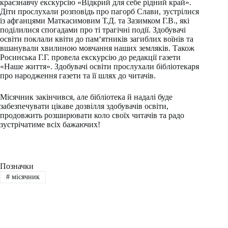
краєзнавчу екскурсію «Відкрий для себе рідний край».
Діти прослухали розповідь про пагорб Слави, зустрілися
із афганцями Маткасимовим Т.Д. та Зазимком Г.В., які
поділилися спогадами про ті трагічні події. Здобувачі
освіти поклали квіти до пам‘ятників загиблих воїнів та
вшанували хвилиною мовчання наших земляків. Також
Росинська Г.Г. провела екскурсію до редакції газети
«Наше життя». Здобувачі освіти прослухали бібліотекаря
про народження газети та її шлях до читачів.
Місячник закінчився, але бібліотека й надалі буде
забезпечувати цікаве дозвілля здобувачів освіти,
продовжить розширювати коло своїх читачів та радо
зустрічатиме всіх бажаючих!
Позначки
#
місячник