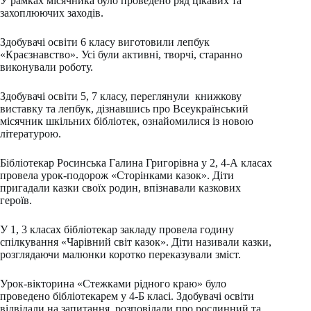
У рамках місячника було проведено ряд цікавих та
захоплюючих заходів.
Здобувачі освіти 6 класу виготовили лепбук
«Краєзнавство». Усі були активні, творчі, старанно
виконували роботу.
Здобувачі освіти 5, 7 класу, переглянули книжкову
виставку та лепбук, дізнавшись про Всеукраїнський
місячник шкільних бібліотек, ознайомилися із новою
літературою.
Бібліотекар Росинська Галина Григорівна у 2, 4-А класах
провела урок-подорож «Сторінками казок». Діти
пригадали казки своїх родин, впізнавали казкових
героїв.
У 1, 3 класах бібліотекар закладу провела годину
спілкування «Чарівний світ казок». Діти називали казки,
розглядаючи малюнки коротко переказували зміст.
Урок-вікторина «Стежками рідного краю» було
проведено бібліотекарем у 4-Б класі. Здобувачі освіти
відвідали на запитання, розповідали про рослинний та