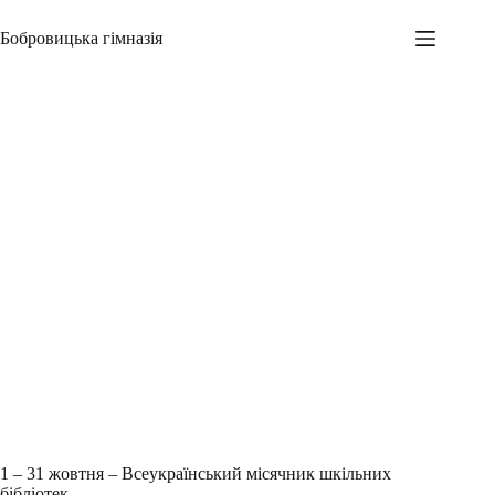
Перейти
до
Бобровицька гімназія
вмісту
Місячник шкільних бібліотек
Адміністратор
28.10.2021
Новини
,
Всеукраїнські заходи
,
Шкільні заходи
1 – 31 жовтня – Всеукраїнський місячник шкільних
бібліотек.