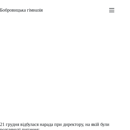
Перейти
до
Бобровицька гімназія
вмісту
Нарада при директору
Адміністратор
23.12.2015
Новини
,
Шкільні заходи
21 грудня відбулася нарада при директору, на якій були
розглянуті питання: