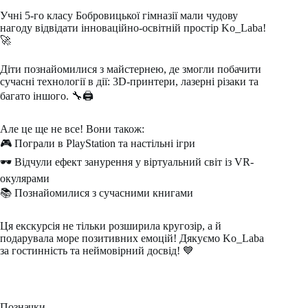
Учні 5-го класу Бобровицької гімназії мали чудову
нагоду відвідати інноваційно-освітній простір Ko_Laba!
🚀
Діти познайомилися з майстернею, де змогли побачити
сучасні технології в дії: 3D-принтери, лазерні різаки та
багато іншого. 🔧🖨
Але це ще не все! Вони також:
🎮 Пограли в PlayStation та настільні ігри
🕶 Відчули ефект занурення у віртуальний світ із VR-
окулярами
📚 Познайомилися з сучасними книгами
Ця екскурсія не тільки розширила кругозір, а й
подарувала море позитивних емоцій! Дякуємо Ko_Laba
за гостинність та неймовірний досвід! 💙
Позначки