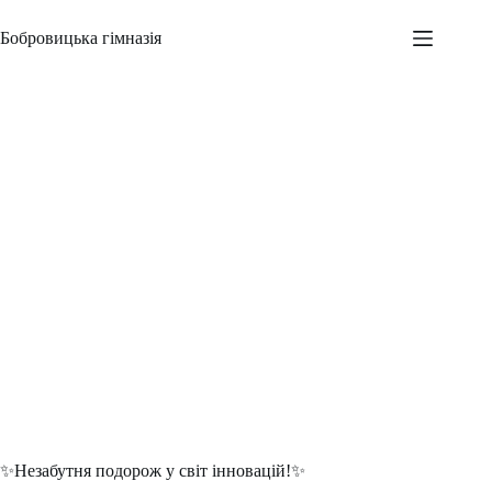
Перейти
до
Бобровицька гімназія
вмісту
Незабутня подорож у світ інновацій
Адміністратор
12.03.2025
Новини
,
Шкільні заходи
✨Незабутня подорож у світ інновацій!✨