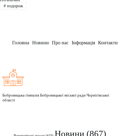
#
подорож
Головна
Новини
Про нас
Інформація
Контакти
Заклад
Бобровицька гімназія Бобровицької міської ради Чернігівської
області
Рубрики
Новини
(867)
Всеукраїнські заходи
(419)