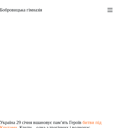
Перейти
до
Бобровицька гімназія
вмісту
Пам’ятай про Крути
Адміністратор
29.01.2021
Новини
,
Шкільні заходи
Україна 29 січня вшановує пам’ять Героїв
битви під
Крутами
. Крути – одна з трагічних і водночас