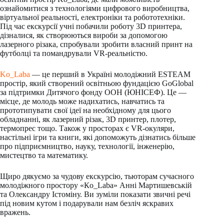
ознайомитися з технологіями цифрового виробництва,
віртуальної реальності, електроніки та робототехніки.
Під час екскурсії учні побачили роботу 3D принтера,
дізналися, як створюються вироби за допомогою
лазерного різака, спробували зробити власний принт на
футболці та помандрували VR-реальністю.
Ko_Laba
— це перший в Україні молодіжний ESTEAM
простір, який створений освітньою фундацією GoGlobal
за підтримки Дитячого фонду ООН (ЮНІСЕФ). Це —
місце, де молодь може надихатись, навчатись та
прототипувати свої ідеї на необхідному для цього
обладнанні, як лазерний різак, 3D принтер, плотер,
термопрес тощо. Також у просторах є VR-окуляри,
настільні ігри та книги, які допоможуть дізнатись більше
про підприємництво, науку, технології, інженерію,
мистецтво та математику.
Щиро дякуємо за чудову екскурсію, тьюторам сучасного
молодіжного простору «Кo_Laba» Анні Мартишевській
та Олександру Істоміну. Ви зуміли показати звичні речі
під новим кутом і подарували нам безліч яскравих
вражень.