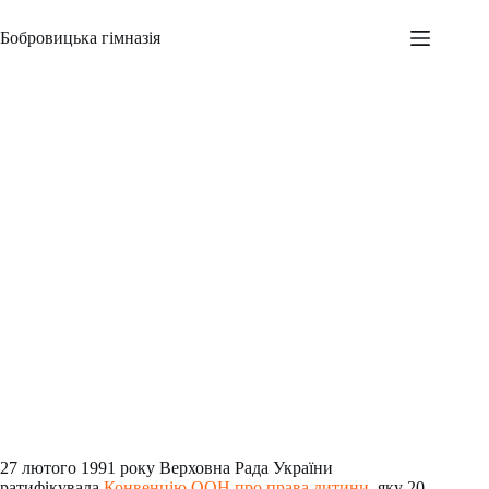
Перейти
до
Бобровицька гімназія
вмісту
Права дитини
Адміністратор
03.03.2021
Новини
,
Шкільні заходи
27 лютого 1991 року Верховна Рада України
ратифікувала
Конвенцію ООН про права дитини
, яку 20