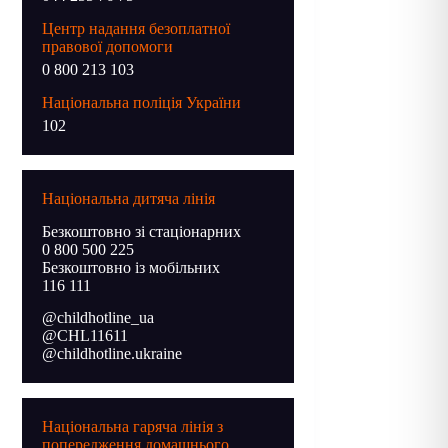
Центр надання безоплатної
правової допомоги
0 800 213 103
Національна поліція України
102
Національна дитяча лінія
Безкоштовно зі стаціонарних
0 800 500 225
Безкоштовно із мобільних
116 111
@childhotline_ua
@CHL11611
@childhotline.ukraine
Національна гаряча лінія з
попередження домашнього