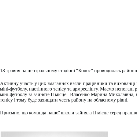
18 травня на центральному стадіоні “Колос” проводилась районна
Активну участь у цих змаганнях взяли працівники та вихованці 
міні-футболу, настінного тенісу та армреслінгу. Маємо непоган
міні-футболу за зайняте ІІ місце. Власенко Марина Миколаївна, в
тенісу і тому буде захищати честь району на обласному рівні.
Приємно, що команда нашої школи зайняла ІІ місце серед працівн