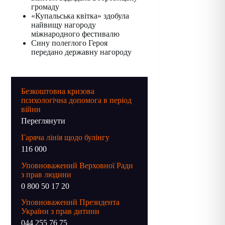
громаду
«Купальська квітка» здобула
найвищу нагороду
міжнародного фестивалю
Сину полеглого Героя
передано державну нагороду
Безкоштовна кризова
психологічна допомога в період
війни
Переглянути
Гаряча лінія щодо булінгу
116 000
Уповноважений Верховної Ради
з прав людини
0 800 50 17 20
Уповноважений Президента
України з прав дитини
044 255 76 75