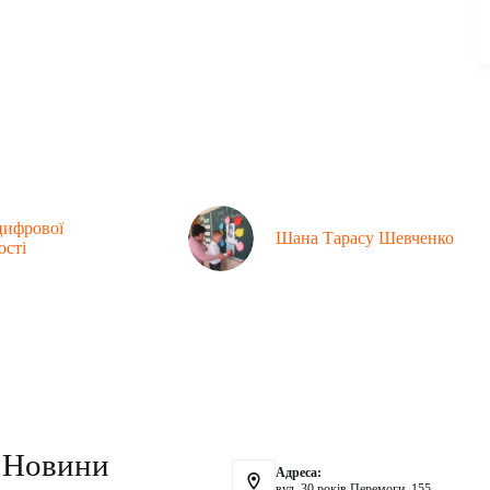
цифрової
Шана Тарасу Шевченко
ості
Контакти
Новини
Адреса:
вул. 30 років Перемоги, 155