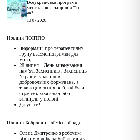
Всеукраїнська програма
ментального здоров’я “Ти
як?”
13.07.2026
Новини ЧОІППО
Інформації про терапевтичну
групу взаємопідтримки для
молоді
28 липня – День вшанування
пам’яті Захисників і Захисниць
України, учасників
добровольчих формувань, а
також цивільних осіб, які були
страчені, закатовані або
загинули у полоні
До уваги!
Новини Бобровицької міської ради
Олена Дмитренко з робочим
візитом відвідала Бобровицьку