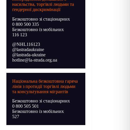
насильства, торгівлі людьми та
ґендерної дискримінації
Безкоштовно зі стаціонарних
0 800 500 335
Безкоштовно із мобільних
116 123
@NHL116123
@lastradaukraine
@lastrada-ukraine
hotline@la-strada.org.ua
Національна безкоштовна гаряча
лінія з протидії торгівлі людьми
та консультування мігрантів
Безкоштовно зі стаціонарних
0 800 505 501
Безкоштовно із мобільних
527