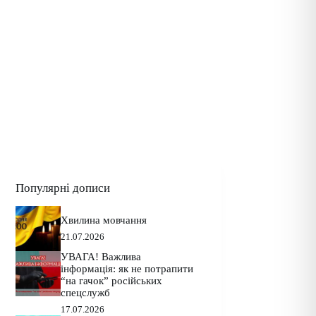
Популярні дописи
Хвилина мовчання
21.07.2026
УВАГА! Важлива
інформація: як не потрапити
“на гачок” російських
спецслужб
17.07.2026