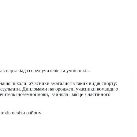
 спартакіада серед учителів та учнів шкіл.
нашої школи. Учасники змагалися з таких видів спорту:
і результати. Дипломами нагороджені учасники команди з
читель іноземної мови, зайняла І місце з настінного
иків освіти району.