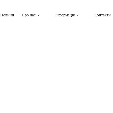
Новини
Про нас
Інформація
Контакти
світи та учнів
ини
,
Шкільні заходи