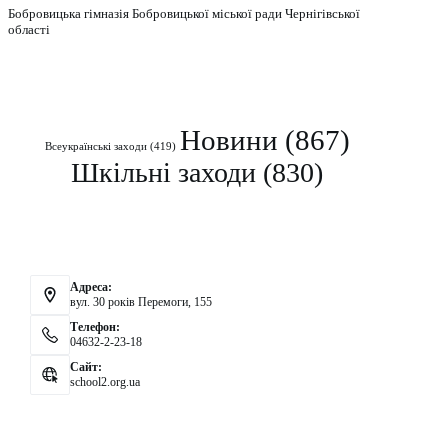
Бобровицька гімназія Бобровицької міської ради Чернігівської
області
Рубрики
Новини
(867)
Всеукраїнські заходи
(419)
Шкільні заходи
(830)
Контакти
Адреса:
вул. 30 років Перемоги, 155
Телефон:
04632-2-23-18
Сайт:
school2.org.ua