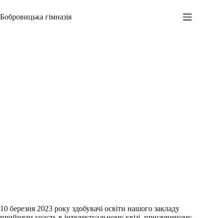
Перейти
до
Бобровицька гімназія
вмісту
Шевченкіана
Адміністратор
10.03.2023
Новини
,
Шкільні заходи
10 березня 2023 року здобувачі освіти нашого закладу
прийняли участь в інтелектуальному квізі, присвяченому