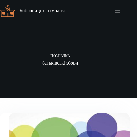
Перейти
до
Бобровицька гімназія
вмісту
ПОЗНАЧКА
батьківські збори