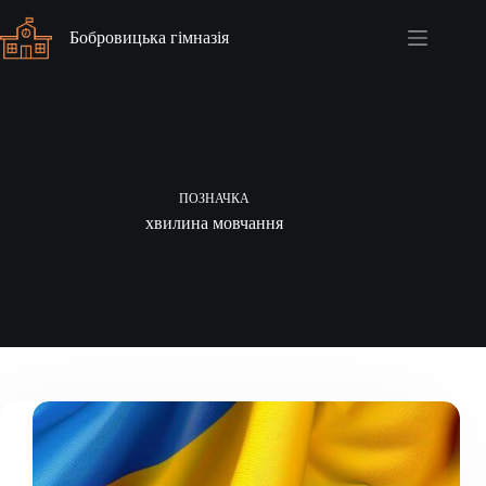
Перейти
до
Бобровицька гімназія
вмісту
ПОЗНАЧКА
хвилина мовчання