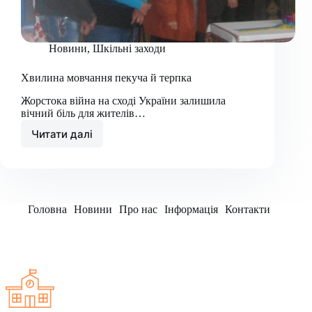
Новини
,
Шкільні заходи
Хвилина мовчання пекуча й терпка
Жорстока війна на сході України залишила
вічний біль для жителів…
Читати далі
Хвилина
мовчання
пекуча
й
терпка
Головна
Новини
Про нас
Інформація
Контакти
Заклад