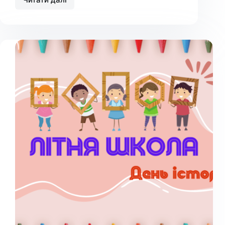
Літня
школа