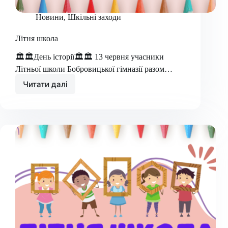
Новини
,
Шкільні заходи
Літня школа
🏛🏛День історії🏛🏛 13 червня учасники
Літньої школи Бобровицької гімназії разом…
Читати далі
Літня
школа