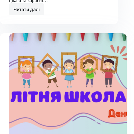
цікаві та корисні…
Читати далі
Літня
школа.
День
6