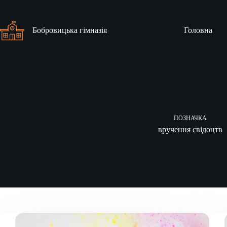
Перейти
до
вмісту
Бобровицька гімназія
Головна
ПОЗНАЧКА
вручення свідоцтв