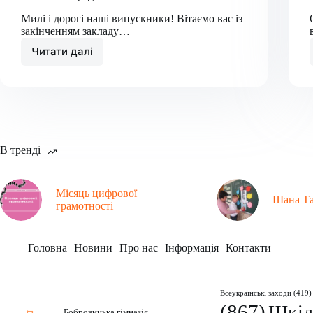
Милі і дорогі наші випускники! Вітаємо вас із
закінченням закладу…
Читати далі
Вручення
свідоцтв
про
здобуття
повної
загальної
середньої
освіти
В тренді
Місяць цифрової
Шана Та
грамотності
Головна
Новини
Про нас
Інформація
Контакти
Рубрики
Заклад
Всеукраїнські заходи
(419)
(867)
Шкіл
Бобровицька гімназія