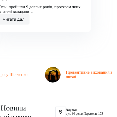
Ось і пройшли 9 довгих років, протягом яких
вчителі вкладали…
Читати далі
Вручення
свідоцтв
про
здобуття
базової
середньої
освіти
Превентивне виховання в
расу Шевченко
школі
Контакти
Новини
Адреса:
вул. 30 років Перемоги, 155
ьні заходи