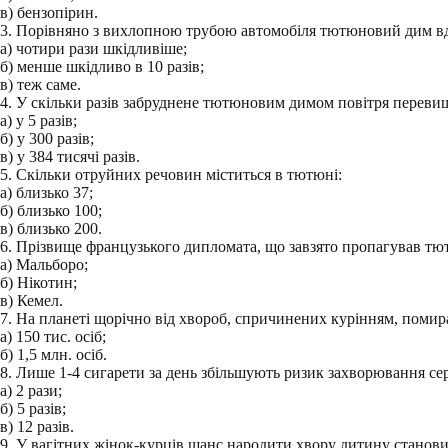
в) бензопірин.
3. Порівняно з вихлопною трубою автомобіля тютюновий дим в
а) чотири рази шкідливіше;
б) менше шкідливо в 10 разів;
в) теж саме.
4. У скільки разів забруднене тютюновим димом повітря переви
а) у 5 разів;
б) у 300 разів;
в) у 384 тисячі разів.
5. Скільки отруйних речовин міститься в тютюні:
а) близько 37;
б) близько 100;
в) близько 200.
6. Прізвище французького дипломата, що завзято пропагував тют
а) Мальборо;
б) Нікотин;
в) Кемел.
7. На планеті щорічно від хвороб, спричинених курінням, поми
а) 150 тис. осіб;
б) 1,5 млн. осіб.
8. Лише 1-4 сигарети за день збільшують ризик захворювання се
а) 2 рази;
б) 5 разів;
в) 12 разів.
9. У вагітних жінок-курців шанс народити хвору дитину станови