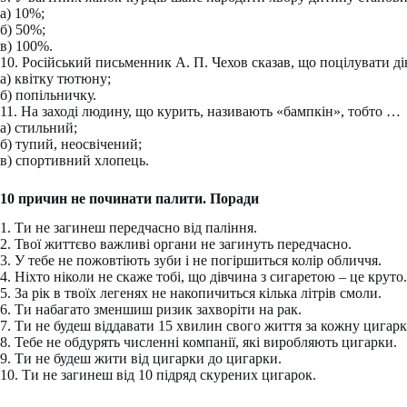
а) 10%;
б) 50%;
в) 100%.
10. Російський письменник А. П. Чехов сказав, що поцілувати ді
а) квітку тютюну;
б) попільничку.
11. На заході людину, що курить, називають «бампкін», тобто …
а) стильний;
б) тупий, неосвічений;
в) спортивний хлопець.
10 причин не починати палити. Поради
1. Ти не загинеш передчасно від паління.
2. Твої життєво важливі органи не загинуть передчасно.
3. У тебе не пожовтіють зуби і не погіршиться колір обличчя.
4. Ніхто ніколи не скаже тобі, що дівчина з сигаретою – це круто.
5. За рік в твоїх легенях не накопичиться кілька літрів смоли.
6. Ти набагато зменшиш ризик захворіти на рак.
7. Ти не будеш віддавати 15 хвилин свого життя за кожну цигарк
8. Тебе не обдурять численні компанії, які виробляють цигарки.
9. Ти не будеш жити від цигарки до цигарки.
10. Ти не загинеш від 10 підряд скурених цигарок.