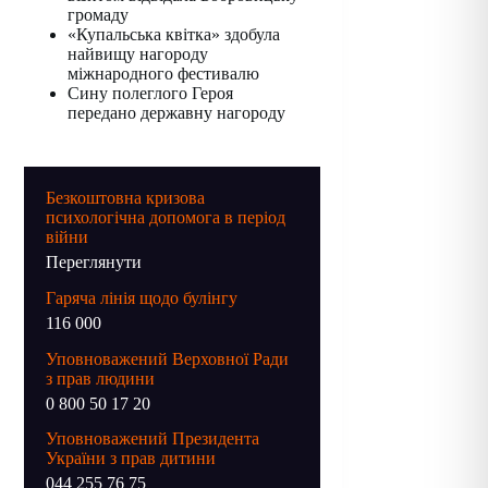
громаду
«Купальська квітка» здобула
найвищу нагороду
міжнародного фестивалю
Сину полеглого Героя
передано державну нагороду
Безкоштовна кризова
психологічна допомога в період
війни
Переглянути
Гаряча лінія щодо булінгу
116 000
Уповноважений Верховної Ради
з прав людини
0 800 50 17 20
Уповноважений Президента
України з прав дитини
044 255 76 75