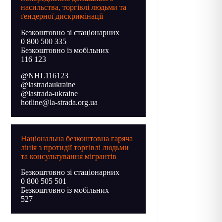
насильства, торгівлі людьми та
ґендерної дискримінації
Безкоштовно зі стаціонарних
0 800 500 335
Безкоштовно із мобільних
116 123
@NHL116123
@lastradaukraine
@lastrada-ukraine
hotline@la-strada.org.ua
Національна безкоштовна гаряча
лінія з протидії торгівлі людьми
та консультування мігрантів
Безкоштовно зі стаціонарних
0 800 505 501
Безкоштовно із мобільних
527