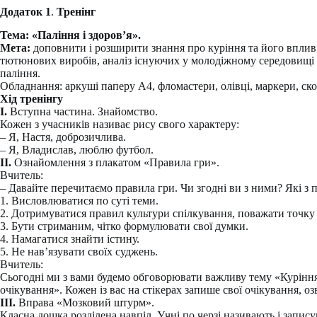
Додаток 1
.
Тренінг
Тема: «Паління і здоров’я».
Мета:
доповнити і розширити знання про куріння та його вплив 
тютюнових виробів, аналіз існуючих у молодіжному середовищі 
паління.
Обладнання: аркуші паперу А4, фломастери, олівці, маркери, ско
Хід тренінгу
І.
Вступна частина. Знайомство.
Кожен з учасників називає рису свого характеру:
– Я, Настя, доброзичлива.
– Я, Владислав, люблю футбол.
ІІ.
Ознайомлення з плакатом «Правила гри».
Вчитель:
– Давайте перечитаємо правила гри. Чи згодні ви з ними? Які з 
1. Висловлюватися по суті теми.
2. Дотримуватися правил культури спілкування, поважати точку 
3. Бути стриманим, чітко формулювати свої думки.
4. Намагатися знайти істину.
5. Не нав’язувати своїх суджень.
Вчитель:
Сьогодні ми з вами будемо обговорювати важливу тему «Куріння 
очікування». Кожен із вас на стікерах запише свої очікування, оз
ІІІ.
Вправа «Мозковий штурм».
Класна дошка розділена навпіл. Учні по черзі називають і запису