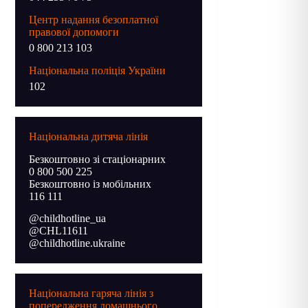
Центр надання безоплатної
правової допомоги
0 800 213 103
Національна поліція України
102
Національна дитяча лінія
Безкоштовно зі стаціонарних
0 800 500 225
Безкоштовно із мобільних
116 111
@childhotline_ua
@CHL11611
@childhotline.ukraine
Національна гаряча лінія з
попередження домашнього