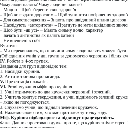
Чому люди палять? Чому люди не палять?
– Модно – Щоб зберегти своє здоров’я
– Щоб виглядати дорослим – Щоб зупинити погіршення здоров’
– Для самоствердження – Знають про шкідливий вплив цигарок
– Наслідують «авторитета» – Прагнуть не мати шкідливих звичо
– Щоб бути «як усі» – Мають сильну волю, характер
– Бачать з дитинства як палять батьки
– Не впевнені в собі
Вчитель:
– Ми переконались, що причини чому люди палять можуть бути р
(Об’єднання учнів у дві групи за допомогою червоних і білих куль
ІV.
Робота в 4-ох групах.
Завдання для груп відповідно тем:
1. Наслідки куріння.
2. Антитютюнова пропаганда.
V.
Презентація плакатів.
VІ.
Розвінчування міфів про куріння.
1. Учні отримують по два кружечки:червоний і зелений.
2. Учитель зачитує твердження, а учні піднімають зелений кру
– якщо не погоджуються.
3. Слухаємо учнів, що підняли зелений кружечок.
4. Надаємо слово тим, хто має протилежну точку зору.
Міф. Куріння підбадьорює та підвищує працездатність.
Факт. Давно спростована думка про те, що куріння знімає стрес
закурити наступну сигарету.