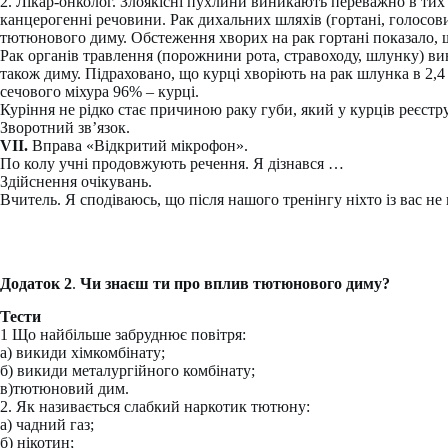
2. Лікар-онколог. Злоякісні пухлини виникають переважно в тих
канцерогенні речовини. Рак дихальних шляхів (гортані, голосових
тютюнового диму. Обстеження хворих на рак гортані показало, 
Рак органів травлення (порожнини рота, стравоходу, шлунку) ви
також диму. Підраховано, що курці хворіють на рак шлунка в 2,4 
сечового міхура 96% – курці.
Куріння не рідко стає причиною раку губи, який у курців реєструє
Зворотний зв’язок.
VІІ.
Вправа «Відкритий мікрофон».
По колу учні продовжують речення. Я дізнався …
Здійснення очікувань.
Вчитель. Я сподіваюсь, що після нашого тренінгу ніхто із вас не
Додаток 2
.
Чи знаєш ти про вплив тютюнового диму?
Тести
1 Що найбільше забруднює повітря:
а) викиди хімкомбінату;
б) викиди металургійного комбінату;
в)тютюновий дим.
2. Як називається слабкий наркотик тютюну:
а) чадний газ;
б) нікотин;