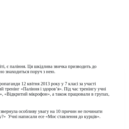
ті, є паління. Ця шкідлива звичка призводить до
йно знаходиться поруч з нею.
паганди 12 квітня 2013 року у 7 класі за участі
тренінг «Паління і здоров’я». Під час тренінгу учні
», «Відкритий мікрофон», а також працювали в групах,
 звернула особливу увагу на 10 причин не починати
?» Учні написали есе «Моє ставлення до курців».