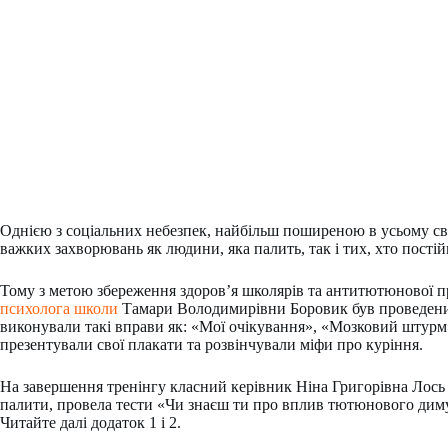
Однією з соціальних небезпек, найбільш поширеною в усьому сві
важких захворювань як людини, яка палить, так і тих, хто пості
Тому з метою збереження здоров’я школярів та антитютюнової про
психолога школи
Тамари Володимирівни Боровик був проведений 
виконували такі вправи як: «Мої очікування», «Мозковий штурм
презентували свої плакати та розвінчували міфи про куріння.
На завершення тренінгу класний керівник Ніна Григорівна Лось
палити, провела тести «Чи знаєш ти про вплив тютюнового диму
Читайте далі додаток 1 і 2.