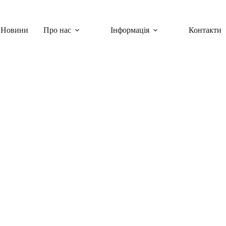
Новини
Про нас
Інформація
Контакти
в’я”
ини
,
Шкільні заходи