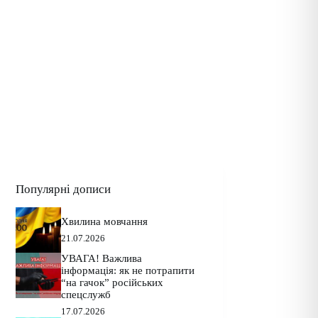
Популярні дописи
Хвилина мовчання
21.07.2026
УВАГА! Важлива
інформація: як не потрапити
“на гачок” російських
спецслужб
17.07.2026