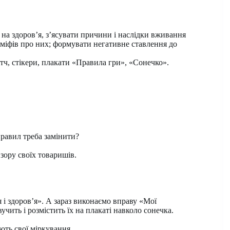
на здоров’я, з’ясувати причини і наслідки вживання
міфів про них; формувати негативне ставлення до
тч, стікери, плакати «Правила гри», «Сонечко».
правил треба замінити?
зору своїх товаришів.
і здоров’я». А зараз виконаємо вправу «Мої
вучить і розмістить їх на плакаті навколо сонечка.
ють свої міркування.