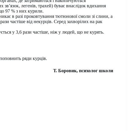
 органах, де затримаються і накопичуються
 зв’язок, легенів, трахей) буває внаслідок вдихання
що 97 % з них курили.
никає в разі проковтування тютюнової смоли зі слини, а
рази частіше від некурців. Серед захворілих на рак
ться у 3,6 рази частіше, ніж у людей, що не курять.
 поповнить ряди курців.
Т. Боровик, психолог школи