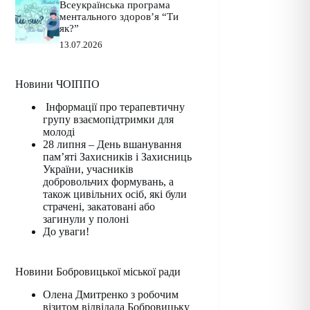
Всеукраїнська програма
ментального здоров’я “Ти
як?”
13.07.2026
Новини ЧОІППО
Інформації про терапевтичну
групу взаємопідтримки для
молоді
28 липня – День вшанування
пам’яті Захисників і Захисниць
України, учасників
добровольчих формувань, а
також цивільних осіб, які були
страчені, закатовані або
загинули у полоні
До уваги!
Новини Бобровицької міської ради
Олена Дмитренко з робочим
візитом відвідала Бобровицьку