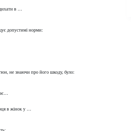
дихати в …
щує допустимі норми:
юн, не знаючи про його шкоду, було:
рає…
рця в жінок у …
ть: