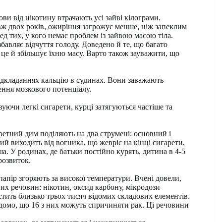
ови від нікотину втрачають усі зайві кілограми.
вж двох років, ожиріння загрожує менше, ніж запеклим
ед тих, у кого немає проблем із зайвою масою тіла.
збавляє відчуття голоду. Доведено й те, що багато
 це й збільшує їхню масу. Варто також зауважити, що
ідкладаннях кальцію в судинах. Вони заважають
ення мозкового потенціалу.
уючи легкі сигарети, курці затягуються частіше та
аретний дим поділяють на два струмені: основний і
ий виходить від вогника, що жевріє на кінці сигарети,
а. У родинах, де батьки постійно курять, дитина в 4-5
розвиток.
апір згоряють за високої температури. Вчені довели,
вих речовин: нікотин, оксид карбону, мікродози
стить близько трьох тисяч відомих складових елементів.
відомо, що 16 з них можуть спричиняти рак. Ці речовини