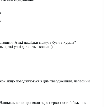
я
к
ізними. А які наслідки можуть бути у курців?
ок, які учні дістають з кошика).
жечок якщо погоджуються з цим твердженням, червоний
. Навпаки, воно призводить до нервозності й бажання