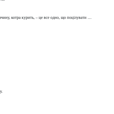
вчину, котра курить, – це все одно, що поцілувати …
у.