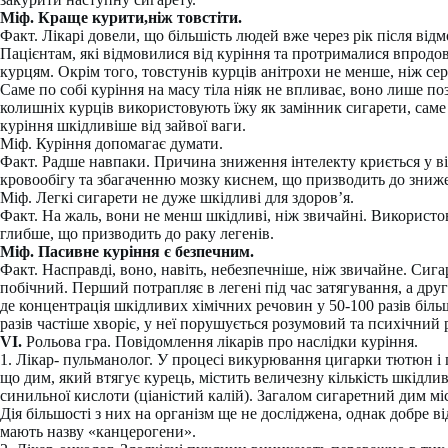
Міф. Краще курити,ніж товстіти.
Факт. Лікарі довели, що більшість людей вже через рік після відм
Пацієнтам, які відмовилися від куріння та протрималися впродо
курцям. Окрім того, товстунів курців анітрохи не менше, ніж сер
Саме по собі куріння на масу тіла ніяк не впливає, воно лише по
колишніх курців використовують їжу як замінник сигарети, саме
куріння шкідливіше від зайвої ваги.
Міф. Куріння допомагає думати.
Факт. Радше навпаки. Причина зниження інтелекту криється у в
кровообігу та збагаченню мозку киснем, що призводить до зниж
Міф. Легкі сигарети не дуже шкідливі для здоров’я.
Факт. На жаль, вони не менш шкідливі, ніж звичайні. Використов
глибше, що призводить до раку легенів.
Міф. Пасивне куріння є безпечним.
Факт. Насправді, воно, навіть, небезпечніше, ніж звичайне. Сиг
побічний. Перший потрапляє в легені під час затягування, а друг
де концентрація шкідливих хімічних речовин у 50-100 разів більш
разів частіше хворіє, у неї порушується розумовий та психічний 
VІ.
Рольова гра. Повідомлення лікарів про наслідки куріння.
1. Лікар- пульманолог. У процесі викурювання цигарки тютюн і п
що дим, який втягує курець, містить величезну кількість шкідли
синильної кислоти (ціаністий калій). Загалом сигаретний дим мі
Дія більшості з них на організм ще не досліджена, однак добре 
мають назву «канцерогени».