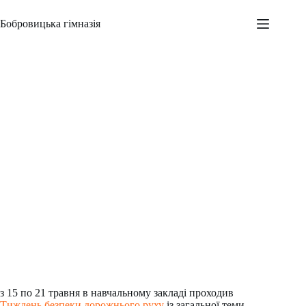
Перейти
до
Бобровицька гімназія
вмісту
Тиждень безпеки дорожнього руху
Адміністратор
21.05.2023
Новини
,
Всеукраїнські заходи
,
Шкільні заходи
з 15 по 21 травня в навчальному закладі проходив
Тиждень безпеки дорожнього руху
із загальної теми