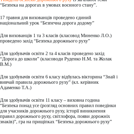
“Безпека на дорогах в умовах воєнного стану”.
17 травня для вихованців проведено єдиний
національний урок “Безпечна дорога додому”
Для вихованців 1 та 3 класів (класовод Миненко Л.О.)
проведено захід “Безпека дорожнього руху”
Для здобувачів освіти 2 та 4 класів проведено захід
“Дорога до школи” (класоводи Руденко Н.М. та Жолак
В.М.)
Для здобувачів освіти 6 класу відбулась вікторина “Знай і
вивчай правила дорожнього руху” (кл. керівник
Адаменко Т.А.)
Для здобувачів освіти 11 класу – виховна година
“Безпека понад усе (розгляд основних правил поведінки
для учасників дорожнього руху, історії виникнення
правил дорожнього руху, світлофора, появи дорожніх
знаків)”, гра на прищіпках “Безпека дорожнього руху”