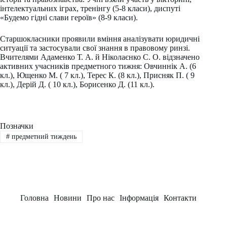
інтелектуальних іграх, тренінгу (5-8 класи), диспуті
«Будемо гідні слави героїв» (8-9 класи).
Старшокласники проявили вміння аналізувати юридичні
ситуації та застосували свої знання в правовому ринзі.
Вчителями Адаменко Т. А. й Ніколаєнко С. О. відзначено
активних учасників предметного тижня: Овчиннік А. (6
кл.), Ющенко М. ( 7 кл.), Терес К. (8 кл.), Присняк П. ( 9
кл.), Дерій Д. ( 10 кл.), Борисенко Д. (11 кл.).
Позначки
#
предметний тиждень
Головна
Новини
Про нас
Інформація
Контакти
Заклад