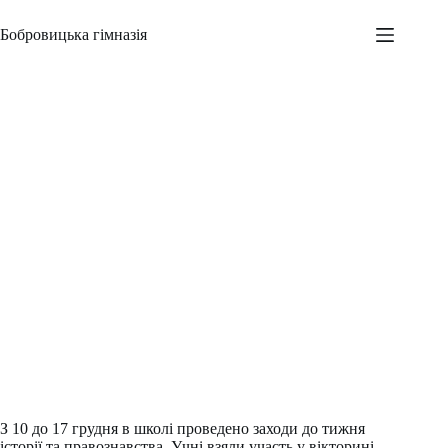
Перейти
до
Бобровицька гімназія
вмісту
Тиждень історії та правознавства
Адміністратор
17.12.2015
Новини
,
Шкільні заходи
З 10 до 17 грудня в школі проведено заходи до тижня
історії та правознавства. Учні взяли участь у вікторині,