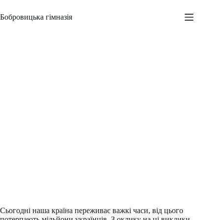
Перейти
до
Бобровицька гімназія
вмісту
UNICEF в дії
Адміністратор
04.06.2024
Новини
,
Шкільні заходи
Сьогодні наша країна переживає важкі часи, від цього
потерпають мільйони українців. З оклику на ці виклики