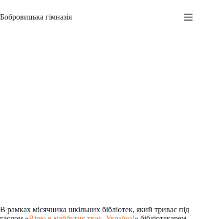
Перейти
до
Бобровицька гімназія
вмісту
Урок мужності
Адміністратор
11.10.2023
Новини
,
Шкільні заходи
В рамках місячника шкільних бібліотек, який триває під
гаслом «
Вірю в майбутнє твоє, Україно!
» бібліотекарем