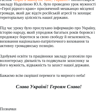
закладу Надоліною Ю.А. було проведено урок мужності
«Герої рідного краю» присвячений мешканцю місцевої
громади, який дає відсіч російській агресії та захищає
територіальну цілісність нашої держави.
Під час уроку було прослухано інформацію про Україну,
історію народу, який упродовж багатьох років боровся і
продовжує боротися за свою свободу й незалежність,
виховання національно-патріотичного виховання та
активну громадянську позицію.
Здобувачі освіти та працівники закладу розповіли про
волонтерську діяльність та подякували захиснику за
його мужність, відважність та захист нашої держави.
Бажаємо всім скорішої перемоги та мирного неба!
Слава Україні! Героям Слава!
Позначки