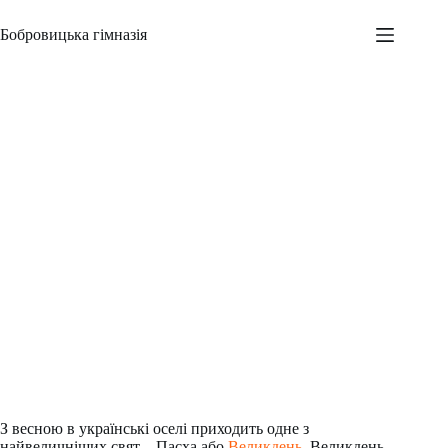
Перейти
до
Бобровицька гімназія
вмісту
Великдень
Адміністратор
24.04.2014
Новини
,
Всеукраїнські заходи
,
Шкільні заходи
З весною в українські оселі приходить одне з
найвеличніших свят – Пасха або
Великдень
. Великдень