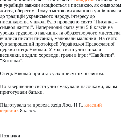
в українців завжди асоціюється з писанкою, як символом
життя, оберегом. Тому з метою виховання в учнів поваги
до традицій українського народу, інтересу до
писанкарства у школі було проведено свято “Писанка –
символ життя!”. Напередодні свята учні 5-8 класів на
уроках трудового навчання та образотворчого мистецтва
вчилися писати писанки, малювали малюнки. На свято
був запрошений протоієрей Української Православної
церкви отець Ніколай. У ході свята учні співали
веснянки, водили хороводи, грали в ігри: “Навбитки”,
“Коточки”.
Отець Ніколай привітав усіх присутніх зі святом.
По завершенню свята учні смакували пасочками, які їм
приготували батьки.
Підготувала та провела захід Лось Н.Г.,
класний
керівник
8 класу.
Позначки