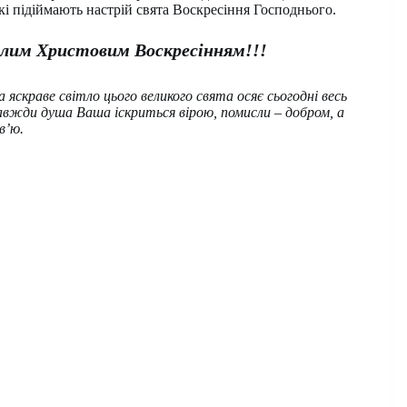
і підіймають настрій свята Воскресіння Господнього.
ітлим Христовим Воскресінням!!!
 а яскраве світло цього великого свята осяє сьогодні весь
 завжди душа Ваша іскриться вірою, помисли – добром, а
в’ю.