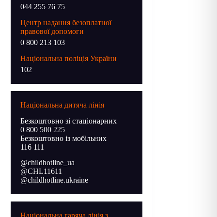
044 255 76 75
Центр надання безоплатної
правової допомоги
0 800 213 103
Національна поліція України
102
Національна дитяча лінія
Безкоштовно зі стаціонарних
0 800 500 225
Безкоштовно із мобільних
116 111
@childhotline_ua
@CHL11611
@childhotline.ukraine
Національна гаряча лінія з