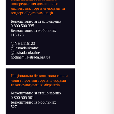
попередження домашнього
насильства, торгівлі людьми та
ґендерної дискримінації
Безкоштовно зі стаціонарних
0 800 500 335
Безкоштовно із мобільних
116 123
@NHL116123
@lastradaukraine
@lastrada-ukraine
hotline@la-strada.org.ua
Національна безкоштовна гаряча
лінія з протидії торгівлі людьми
та консультування мігрантів
Безкоштовно зі стаціонарних
0 800 505 501
Безкоштовно із мобільних
527