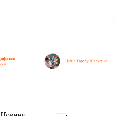
цифрової
Шана Тарасу Шевченко
ості
Контакти
Новини