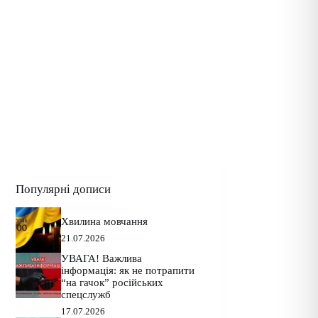
Популярні дописи
Хвилина мовчання
21.07.2026
УВАГА! Важлива
інформація: як не потрапити
“на гачок” російських
спецслужб
17.07.2026