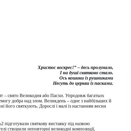
Христос воскрес!” – десь пролунало,
І на душі святково стало.
Ось кошики із рушниками
Несуть до церкви із пасками.
вят – свято Великодня або Пасхи. Упродовж багатьох
емогу добра над злом. Великдень – одне з найбільших й
і його святкують. Дорослі і малі із настанням весни
 №2 підготували святкову виставку під назвою
телі створили неповторні великодні композиції,