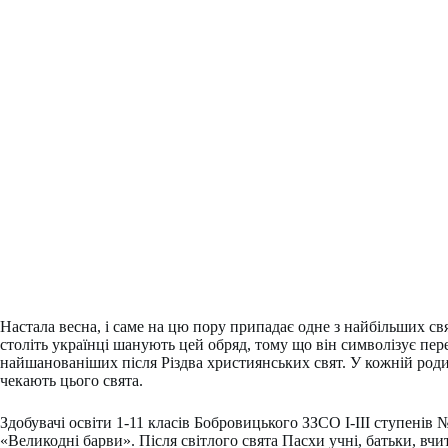
Настала весна, і саме на цю пору припадає одне з найбільших с
століть українці шанують цей обряд, тому що він символізує пер
найшанованіших після Різдва християнських свят. У кожній родин
чекають цього свята.
Здобувачі освіти 1-11 класів Бобровицького ЗЗСО І-ІІІ ступенів
«Великодні барви». Після світлого свята Пасхи учні, батьки, вчи