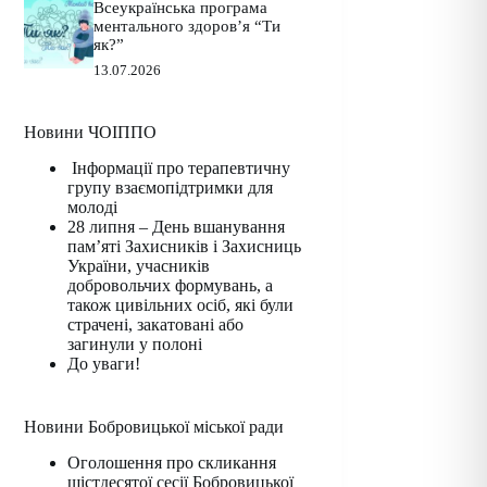
Всеукраїнська програма
ментального здоров’я “Ти
як?”
13.07.2026
Новини ЧОІППО
Інформації про терапевтичну
групу взаємопідтримки для
молоді
28 липня – День вшанування
пам’яті Захисників і Захисниць
України, учасників
добровольчих формувань, а
також цивільних осіб, які були
страчені, закатовані або
загинули у полоні
До уваги!
Новини Бобровицької міської ради
Оголошення про скликання
шістдесятої сесії Бобровицької