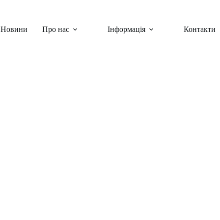
Новини
Про нас
Інформація
Контакти
раїнські заходи
,
Шкільні заходи