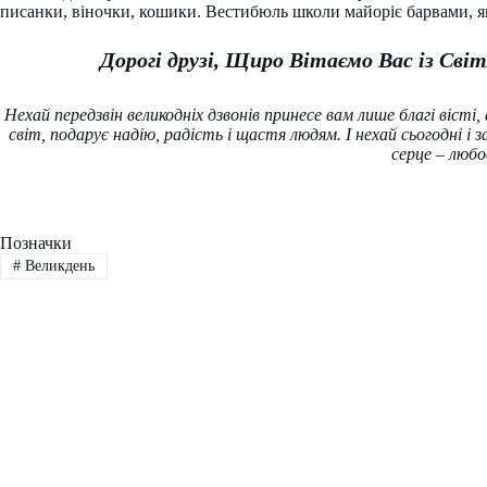
писанки, віночки, кошики. Вестибюль школи майоріє барвами, як
Дорогі друзі, Щиро Вітаємо Вас із Св
Нехай передзвін великодніх дзвонів принесе вам лише благі вісті,
світ, подарує надію, радість і щастя людям. І нехай сьогодні і
серце – любо
Позначки
#
Великдень