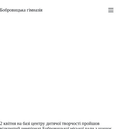
Перейти
до
Бобровицька гімназія
вмісту
Вітаємо переможців
Адміністратор
02.04.2025
Новини
,
Шкільні заходи
2 квітня на базі центру дитячої творчості пройшов
відкритий чемпіонат Бобровицької міської ради з шашок