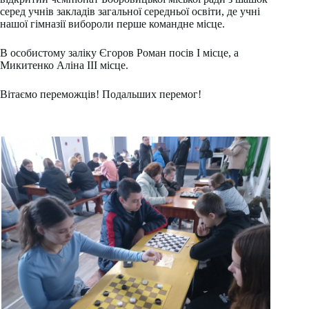
серед учнів закладів загальної середньої освіти, де учні
нашої гімназії вибороли перше командне місце.
В особистому заліку Єгоров Роман посів I місце, а
Микитенко Аліна III місце.
Вітаємо переможців! Подальших перемог!