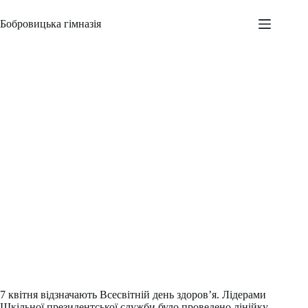
Перейти
до
Бобровицька гімназія
вмісту
Всесвітній день здоров’я
Адміністратор
07.04.2015
Новини
,
Шкільні заходи
7 квітня відзначають Всесвітній день здоров’я. Лідерами
Шкільної президентської служби було проведено лінійку