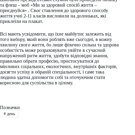
та флеш – моб «Ми за здоровий спосіб життя –
приєднуйся» . Своє ставлення до здорового способу
життя учні 2-11 класів висловили на долоньках, які
приклеїли на плакат.
Всі мають усвідомити, що їхне майбутнє залежить від
того вибору, який вони роблять вже сьогодні, в кожну
хвилину свого життя, бо лише фізично сильна та здорова
особистість може розраховувати увійти в сучасний
напружений ритм життя, здобути відповідні знання,
правильно обрати професію, пристосуватися до
мінливих соціальних, екологічних, внутрішніх факторів,
досягти успіху в обраній спеціальності, і саме така
людина здатна допомогти собі та оточуючим стати
корисною для суспільства в цілому.
Позначки
#
день