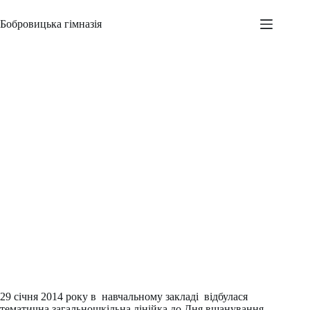
Перейти
до
Бобровицька гімназія
вмісту
Вшанування пам’яті Героїв Крут
Адміністратор
04.02.2014
Новини
,
Шкільні заходи
29 січня 2014 року в навчальному закладі відбулася
тематична загальношкільна лінійка до Дня вшанування