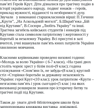
пам’яті Героїв Крут. Діти дізналися про трагічну подію в
історії українського народу, подвиг юнаків – героїв,
приклад мужності, відданості та незборимості духу.
Звучали у виконанні старшокласників вірші: П.Тичини
„Крути”, „На Аскольдовій могилі”, Б.Шкраб’юка „Бій
під Крутами”, В.Сосюри „Любіть Україну” та інші.
Трагічна загибель київських студентів і юнкерів під
Крутами стала символом патріотизму і жертовності у
боротьбі за незалежну Україну. Всі присутні в залі
вчителі, учні вшанували пам’ять юних патріотів України
хвилиною мовчання.
Класними керівниками проведено виховні години:
«Молодь за волю України» ( 6-7 класи), «На грані двох
століть чорніє хрест у білім полі»(9 клас); година
спілкування «Спом’яни їх, не забудь»(8 клас); круглий
стіл «Сторінки боротьби за державну незалежність
України: герої Крут»(10 клас); урок патріотизм «Крути –
незгасима пам’ять і урок сьогодні»(5 клас ) на яких
вихованці розширили знання про історичну битву та
трагічні події під Крутами.
Також до уваги дітей бібліотекарем школи була
запропонована книжкова виставка довідкової,