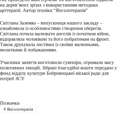
на дерев’яних зрізах з використанням методики
арттерапії. Автор техніки “Янголотерапія”
Світлана Зазимко – випускниця нашого закладу –
ознайомила із особливостями створення оберегів.
Світлана почала малювати ангелів із початком війни,
відправляла чоловікові та його побратимам на фронт.
Також друкувала листівки із своїми малюнками,
молитвами й побажаннями.
Учасники заняття виготовили сувеніри, отримали масу
позитивних емоцій. Зібрані благодійні кошти передано у
фонд відділу культури Бобровицької міської ради для
потреб ЗСУ.
Позначки
#
Янголотерапія