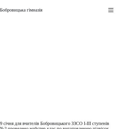
Перейти
до
Бобровицька гімназія
вмісту
Янголотерапія
Адміністратор
09.01.2023
Новини
,
Шкільні заходи
9 січня для вчителів Бобровицького ЗЗСО І-ІІІ ступенів
№2 проведено майстер-клас по виготовленню підвісок